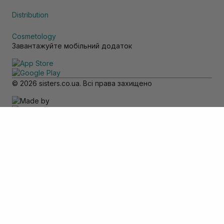
Distribution
Cosmetology
Завантажуйте мобільний додаток
© 2026 sisters.co.ua. Всі права захищено
Зверніть увагу
Товар доступний тільки для самовивозу
Додати в кошик
Скасувати
Вхід