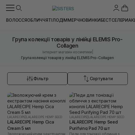
ВОЛОССЯ
ОБЛИЧЧЯ
ТІЛО
ДІМ
МЕРЧ
НОВИНКИ
БЕСТСЕЛЕРИ
АК
Група колекції товарів у лінійці ELEMIS Pro-
Collagen
|
Інтернет магазин косметики
Група колекції товарів у лінійці ELEMIS Pro-Collagen
Фільтр
Сортувати
LALARECIPE
|
LALARECIPE HEMP SEED
LALARECIPE
|
LALARECIPE HEMP SEED
LALARECIPE Hemp Cica
LALARECIPE Hemp Seed
Cream 5 мл
Purifying Pad 70 шт
Зволожуючий крем з екстрактом
Педи для тонізації обличчя з