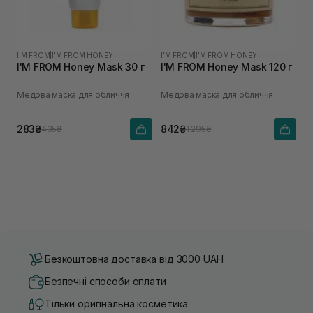
I'M FROM
|
I'M FROM HONEY
I'M FROM
|
I'M FROM HONEY
I'M FROM Honey Mask 30 г
I'M FROM Honey Mask 120 г
Медова маска для обличчя
Медова маска для обличчя
283₴
842₴
435₴
1 295₴
Безкоштовна доставка від 3000 UAH
Безпечні способи оплати
Тільки оригінальна косметика