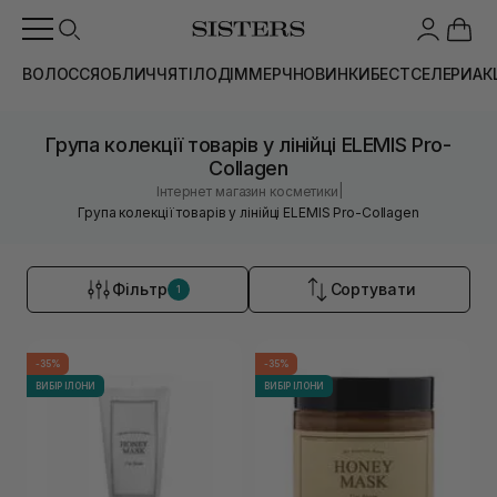
ВОЛОССЯ
ОБЛИЧЧЯ
ТІЛО
ДІМ
МЕРЧ
НОВИНКИ
БЕСТСЕЛЕРИ
АК
Група колекції товарів у лінійці ELEMIS Pro-
Collagen
|
Інтернет магазин косметики
Група колекції товарів у лінійці ELEMIS Pro-Collagen
Фільтр
Сортувати
1
-35%
-35%
ВИБІР ІЛОНИ
ВИБІР ІЛОНИ