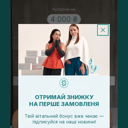
ОТРИМАЙ ЗНИЖКУ
НА ПЕРШЕ ЗАМОВЛЕНЯ
Твій вітальний бонус вже чекає —
підписуйся
на
наші новини!