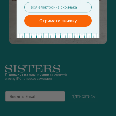
email
Отримати знижку
Підпишись на наші новини
та отримуй
знижку 5% на перше замовлення
Email
підписатись