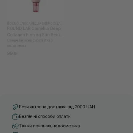
ROUND LAB
|
CAMELLIA DEEP COLLAGEN
ROUND LAB Camellia Deep
Collagen Firming Sun Serum
Сонцезахисна сироватка з
50 мл
колагеном
990₴
Безкоштовна доставка від 3000 UAH
Безпечні способи оплати
Тільки оригінальна косметика