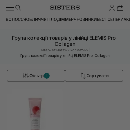
ВОЛОССЯ
ОБЛИЧЧЯ
ТІЛО
ДІМ
МЕРЧ
НОВИНКИ
БЕСТСЕЛЕРИ
АК
Група колекції товарів у лінійці ELEMIS Pro-
Collagen
|
Інтернет магазин косметики
Група колекції товарів у лінійці ELEMIS Pro-Collagen
Фільтр
Сортувати
1