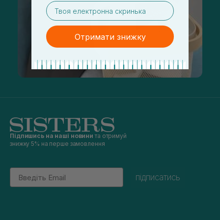
email
Отримати знижку
Підпишись на наші новини
та отримуй
знижку 5% на перше замовлення
Email
підписатись