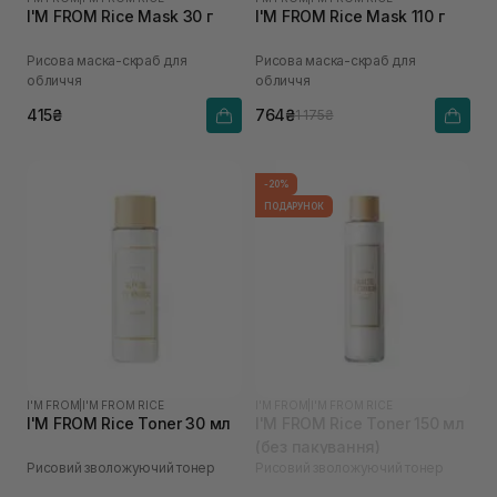
I'M FROM Rice Mask 30 г
I'M FROM Rice Mask 110 г
Рисова маска-скраб для
Рисова маска-скраб для
обличчя
обличчя
415₴
764₴
1 175₴
-20%
ПОДАРУНОК
I'M FROM
|
I'M FROM RICE
I'M FROM
|
I'M FROM RICE
I'M FROM Rice Toner 30 мл
I'M FROM Rice Toner 150 мл
(без пакування)
Рисовий зволожуючий тонер
Рисовий зволожуючий тонер