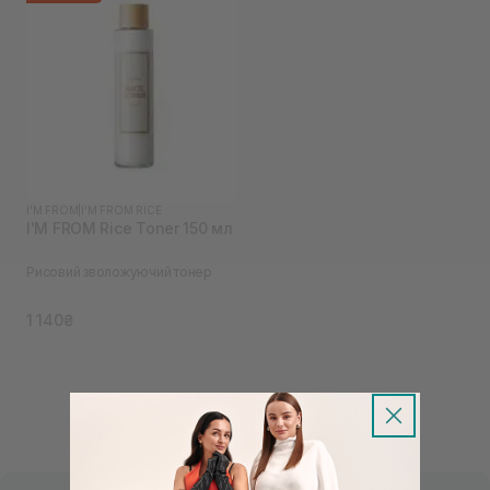
I'M FROM
|
I'M FROM RICE
I'M FROM Rice Toner 150 мл
Рисовий зволожуючий тонер
1 140₴