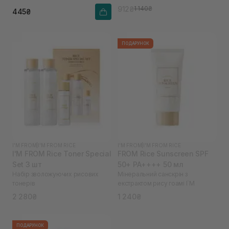
912₴
1 140₴
445₴
ПОДАРУНОК
I'M FROM
|
I'M FROM RICE
I'M FROM
|
I'M FROM RICE
I'M FROM Rice Toner Special
FROM Rice Sunscreen SPF
Set 3 шт
50+ PA++++ 50 мл
Набір зволожуючих рисових
Мінеральний санскрін з
тонерів
екстрактом рису гоамі I`M
2 280₴
1 240₴
ПОДАРУНОК