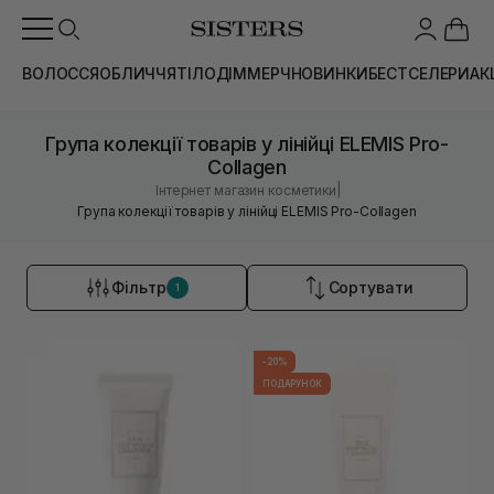
ВОЛОССЯ
ОБЛИЧЧЯ
ТІЛО
ДІМ
МЕРЧ
НОВИНКИ
БЕСТСЕЛЕРИ
АК
Група колекції товарів у лінійці ELEMIS Pro-
Collagen
|
Інтернет магазин косметики
Група колекції товарів у лінійці ELEMIS Pro-Collagen
Фільтр
Сортувати
1
-20%
ПОДАРУНОК