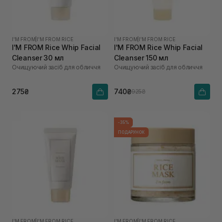
I'M FROM
|
I'M FROM RICE
I'M FROM
|
I'M FROM RICE
I'M FROM Rice Whip Facial
I'M FROM Rice Whip Facial
Cleanser 30 мл
Cleanser 150 мл
Очищуючий засіб для обличчя
Очищуючий засіб для обличчя
275₴
740₴
925₴
-35%
ПОДАРУНОК
I'M FROM
|
I'M FROM RICE
I'M FROM
|
I'M FROM RICE