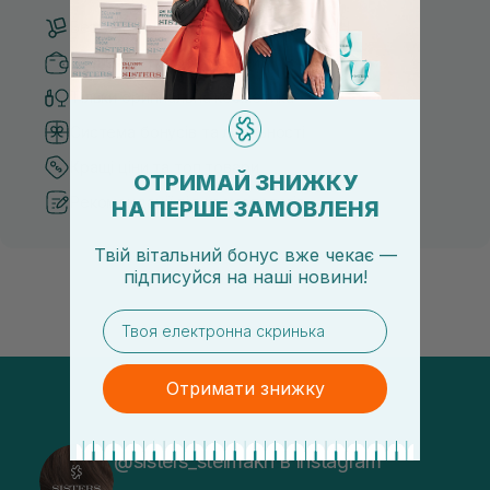
Безкоштовна доставка від 3000 UAH
Безпечні способи оплати
Тільки оригінальна косметика
Система бонусів та лояльності
Кращі ціни та топ товари
ОТРИМАЙ ЗНИЖКУ
Рекомендації від косметологів
НА ПЕРШЕ ЗАМОВЛЕНЯ
Твій вітальний бонус вже чекає —
підписуйся
на
наші новини!
email
Отримати знижку
@sisters_stelmakh в Instagram