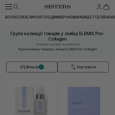
ВОЛОССЯ
ОБЛИЧЧЯ
ТІЛО
ДІМ
МЕРЧ
НОВИНКИ
БЕСТСЕЛЕРИ
АК
Група колекції товарів у лінійці ELEMIS Pro-
Collagen
|
Інтернет магазин косметики
Група колекції товарів у лінійці ELEMIS Pro-Collagen
Фільтр
Сортувати
1