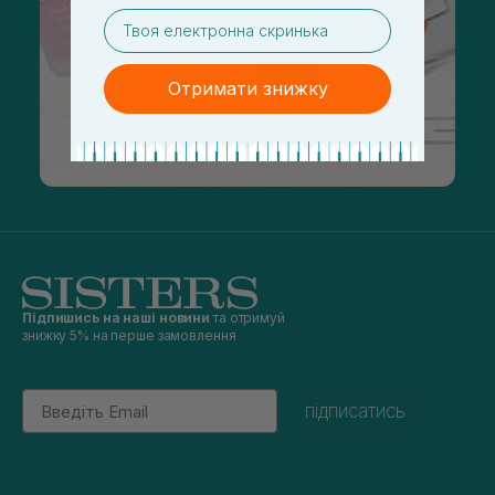
email
Отримати знижку
Підпишись на наші новини
та отримуй
знижку 5% на перше замовлення
Email
підписатись