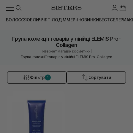
ВОЛОССЯ
ОБЛИЧЧЯ
ТІЛО
ДІМ
МЕРЧ
НОВИНКИ
БЕСТСЕЛЕРИ
АК
Група колекції товарів у лінійці ELEMIS Pro-
Collagen
|
Інтернет магазин косметики
Група колекції товарів у лінійці ELEMIS Pro-Collagen
Фільтр
Сортувати
1