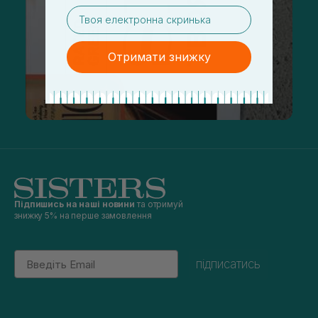
email
Отримати знижку
Підпишись на наші новини
та отримуй
знижку 5% на перше замовлення
Email
підписатись