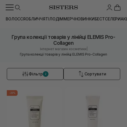
ВОЛОССЯ
ОБЛИЧЧЯ
ТІЛО
ДІМ
МЕРЧ
НОВИНКИ
БЕСТСЕЛЕРИ
АК
Група колекції товарів у лінійці ELEMIS Pro-
Collagen
|
Інтернет магазин косметики
Група колекції товарів у лінійці ELEMIS Pro-Collagen
Фільтр
Сортувати
2
-20%