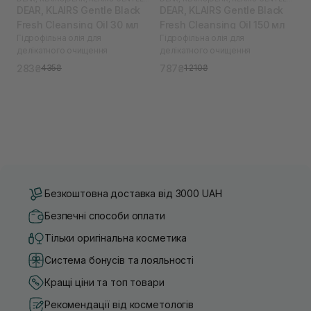
DEAR, KLAIRS Gentle Black
DEAR, KLAIRS Gentle Black
Fresh Cleansing Oil 30 мл
Fresh Cleansing Oil 150 мл
Гідрофільна олія для
Гідрофільна олія для
делікатного очищення
делікатного очищення
283₴
787₴
435₴
1 210₴
Безкоштовна доставка від 3000 UAH
Безпечні способи оплати
Тільки оригінальна косметика
Система бонусів та лояльності
Кращі ціни та топ товари
Рекомендації від косметологів