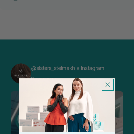
@sisters_stelmakh в Instagram
Підписатися