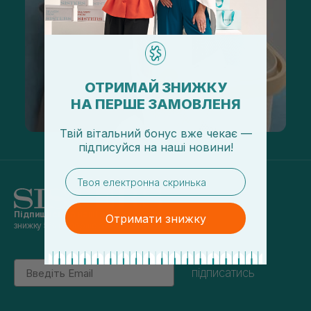
ОТРИМАЙ ЗНИЖКУ
НА ПЕРШЕ ЗАМОВЛЕНЯ
Твій вітальний бонус вже чекає —
підписуйся
на
наші новини!
email
Підпишись на наші новини
та отримуй
Отримати знижку
знижку 5% на перше замовлення
Email
підписатись