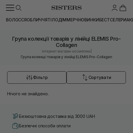
ВОЛОССЯ
ОБЛИЧЧЯ
ТІЛО
ДІМ
МЕРЧ
НОВИНКИ
БЕСТСЕЛЕРИ
АК
Група колекції товарів у лінійці ELEMIS Pro-
Collagen
|
Інтернет магазин косметики
Група колекції товарів у лінійці ELEMIS Pro-Collagen
Фільтр
Сортувати
Нічого не знайдено.
Безкоштовна доставка від 3000 UAH
Безпечні способи оплати