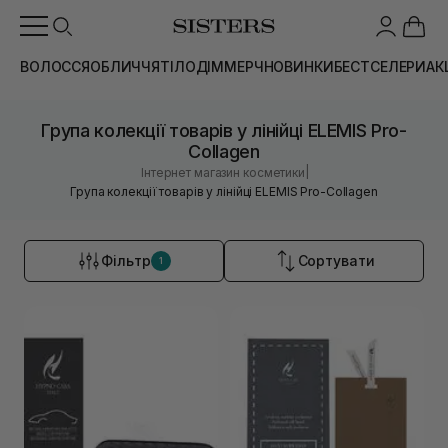
ВОЛОССЯ
ОБЛИЧЧЯ
ТІЛО
ДІМ
МЕРЧ
НОВИНКИ
БЕСТСЕЛЕРИ
АК
Група колекції товарів у лінійці ELEMIS Pro-
Collagen
|
Інтернет магазин косметики
Група колекції товарів у лінійці ELEMIS Pro-Collagen
Фільтр
Сортувати
1