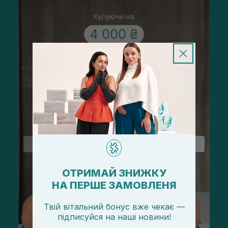
ОТРИМАЙ ЗНИЖКУ
НА ПЕРШЕ ЗАМОВЛЕНЯ
Твій вітальний бонус вже чекає —
підписуйся
на
наші новини!