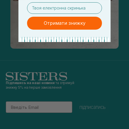
email
Отримати знижку
Підпишись на наші новини
та отримуй
знижку 5% на перше замовлення
Email
підписатись