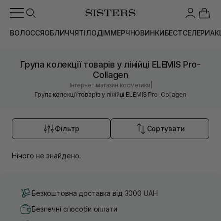
ВОЛОССЯ
ОБЛИЧЧЯ
ТІЛО
ДІМ
МЕРЧ
НОВИНКИ
БЕСТСЕЛЕРИ
АК
Група колекції товарів у лінійці ELEMIS Pro-
Collagen
|
Інтернет магазин косметики
Група колекції товарів у лінійці ELEMIS Pro-Collagen
Фільтр
Сортувати
Нічого не знайдено.
Безкоштовна доставка від 3000 UAH
Безпечні способи оплати