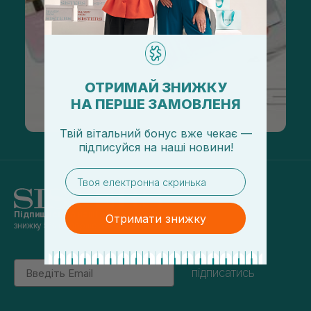
ОТРИМАЙ ЗНИЖКУ
НА ПЕРШЕ ЗАМОВЛЕНЯ
Твій вітальний бонус вже чекає —
підписуйся
на
наші новини!
email
Підпишись на наші новини
та отримуй
Отримати знижку
знижку 5% на перше замовлення
Email
підписатись