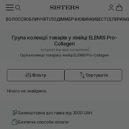
ВОЛОССЯ
ОБЛИЧЧЯ
ТІЛО
ДІМ
МЕРЧ
НОВИНКИ
БЕСТСЕЛЕРИ
АК
Група колекції товарів у лінійці ELEMIS Pro-
Collagen
|
Інтернет магазин косметики
Група колекції товарів у лінійці ELEMIS Pro-Collagen
Фільтр
Сортувати
Нічого не знайдено.
Безкоштовна доставка від 3000 UAH
Безпечні способи оплати