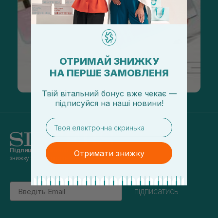
ОТРИМАЙ ЗНИЖКУ
НА ПЕРШЕ ЗАМОВЛЕНЯ
Твій вітальний бонус вже чекає —
підписуйся
на
наші новини!
email
Підпишись на наші новини
та отримуй
Отримати знижку
знижку 5% на перше замовлення
Email
підписатись