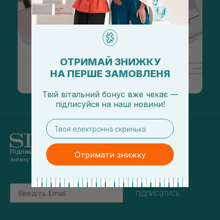
ОТРИМАЙ ЗНИЖКУ
НА ПЕРШЕ ЗАМОВЛЕНЯ
Твій вітальний бонус вже чекає —
підписуйся
на
наші новини!
email
Підпишись на наші новини
та отримуй
Отримати знижку
знижку 5% на перше замовлення
Email
підписатись