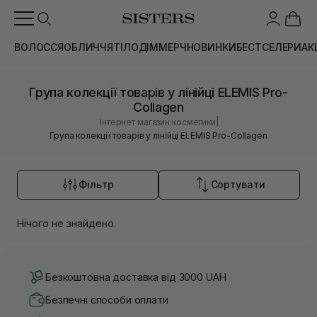
ВОЛОССЯ
ОБЛИЧЧЯ
ТІЛО
ДІМ
МЕРЧ
НОВИНКИ
БЕСТСЕЛЕРИ
АК
Група колекції товарів у лінійці ELEMIS Pro-
Collagen
|
Інтернет магазин косметики
Група колекції товарів у лінійці ELEMIS Pro-Collagen
Фільтр
Сортувати
Нічого не знайдено.
Безкоштовна доставка від 3000 UAH
Безпечні способи оплати