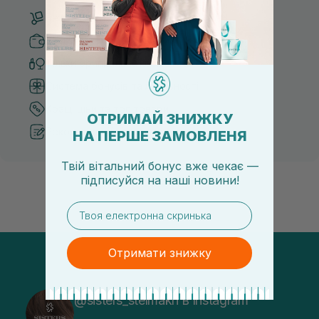
Безкоштовна доставка від 3000 UAH
Безпечні способи оплати
Тільки оригінальна косметика
Система бонусів та лояльності
Кращі ціни та топ товари
ОТРИМАЙ ЗНИЖКУ
Рекомендації від косметологів
НА ПЕРШЕ ЗАМОВЛЕНЯ
Твій вітальний бонус вже чекає —
підписуйся
на
наші новини!
email
Отримати знижку
@sisters_stelmakh в Instagram