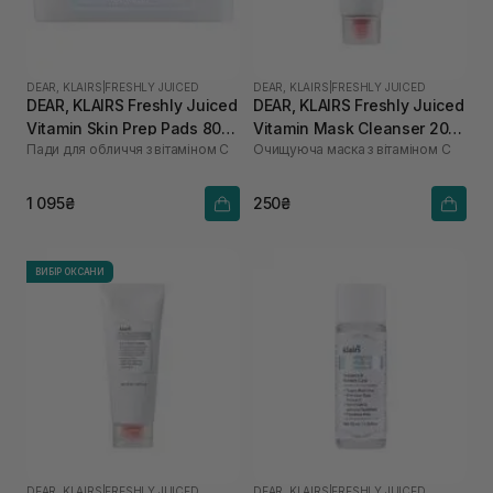
DEAR, KLAIRS
|
FRESHLY JUICED
DEAR, KLAIRS
|
FRESHLY JUICED
DEAR, KLAIRS Freshly Juiced
DEAR, KLAIRS Freshly Juiced
Vitamin Skin Prep Pads 80
Vitamin Mask Cleanser 20
Пади для обличчя з вітаміном С
Очищуюча маска з вітаміном С
шт
мл
1 095₴
250₴
ВИБІР ОКСАНИ
DEAR, KLAIRS
|
FRESHLY JUICED
DEAR, KLAIRS
|
FRESHLY JUICED