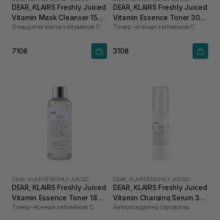
DEAR, KLAIRS Freshly Juiced
DEAR, KLAIRS Freshly Juiced
Vitamin Mask Cleanser 150
Vitamin Essence Toner 30
Очищуюча маска з вітаміном С
Тонер-есенція з вітаміном C
мл
мл
710₴
310₴
DEAR, KLAIRS
|
FRESHLY JUICED
DEAR, KLAIRS
|
FRESHLY JUICED
DEAR, KLAIRS Freshly Juiced
DEAR, KLAIRS Freshly Juiced
Vitamin Essence Toner 180
Vitamin Charging Serum 30
Тонер-есенція з вітаміном C
Антиоксидантна сироватка
мл
мл