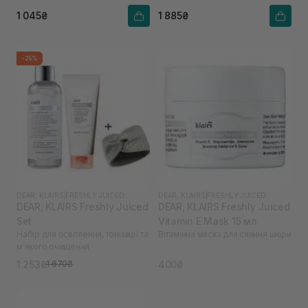
1 045₴
1 885₴
-25%
DEAR, KLAIRS
|
FRESHLY JUICED
DEAR, KLAIRS
|
FRESHLY JUICED
DEAR, KLAIRS Freshly Juiced
DEAR, KLAIRS Freshly Juiced
Set
Vitamin E Mask 15 мл
Набір для освітлення, тонізації та
Вітамінна маска для сяяння шкіри
м’якого очищення
1 253₴
400₴
1 670₴