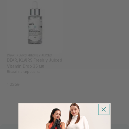
DEAR, KLAIRS
|
FRESHLY JUICED
DEAR, KLAIRS Freshly Juiced
Vitamin Drop 35 мл
Вітамінна сироватка
1 035₴