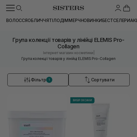
ВОЛОССЯ
ОБЛИЧЧЯ
ТІЛО
ДІМ
МЕРЧ
НОВИНКИ
БЕСТСЕЛЕРИ
АК
Група колекції товарів у лінійці ELEMIS Pro-
Collagen
|
Інтернет магазин косметики
Група колекції товарів у лінійці ELEMIS Pro-Collagen
Фільтр
Сортувати
1
ВИБІР ОКСАНИ