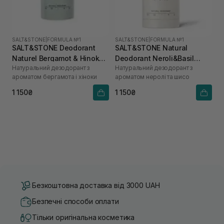
SALT&STONE
|
FORMULA №1
SALT&STONE
|
FORMULA №1
SALT&STONE Deodorant
SALT&STONE Natural
Naturel Bergamot & Hinoka
Deodorant Neroli&Basil
Натуральний дезодорант з
Натуральний дезодорант з
Formula №1 75 г
Formula №1
ароматом бергамота і хіноки
ароматом неролі та шисо
1 150₴
1 150₴
Безкоштовна доставка від 3000 UAH
Безпечні способи оплати
Тільки оригінальна косметика