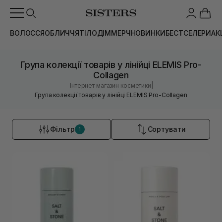
ВОЛОССЯ
ОБЛИЧЧЯ
ТІЛО
ДІМ
МЕРЧ
НОВИНКИ
БЕСТСЕЛЕРИ
АК
Група колекції товарів у лінійці ELEMIS Pro-
Collagen
|
Інтернет магазин косметики
Група колекції товарів у лінійці ELEMIS Pro-Collagen
Фільтр
Сортувати
1