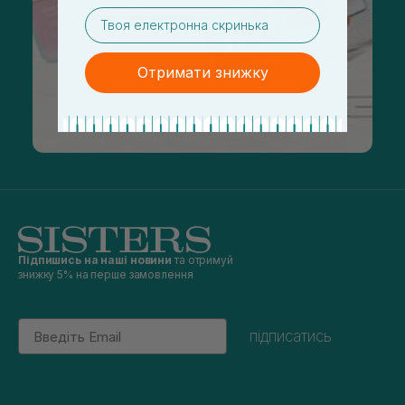
email
Отримати знижку
Підпишись на наші новини
та отримуй
знижку 5% на перше замовлення
Email
підписатись