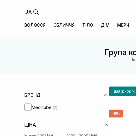
UA
ВОЛОССЯ
ОБЛИЧЧЯ
ТІЛО
ДІМ
МЕРЧ
Група ко
Ін
для жінок
БРЕНД
Medicube
(2)
-15%
ЦІНА
Менше 100 UAH
1000 – 2000 UAH