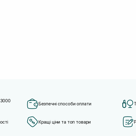
 3000
Безпечні способи оплати
ості
Кращі ціни та топ товари