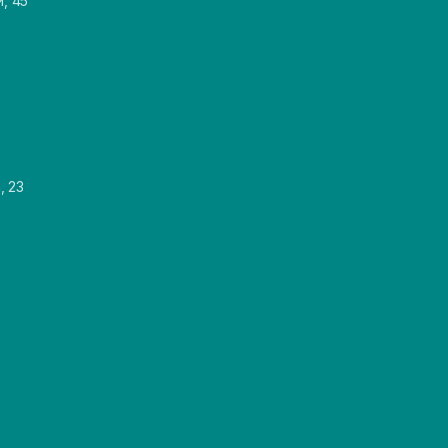
и, 45
, 23