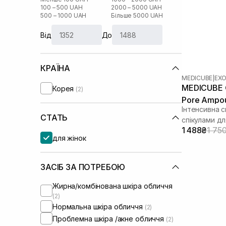
100 – 500 UAH
2000 – 5000 UAH
500 – 1000 UAH
Більше 5000 UAH
Від
До
КРАЇНА
MEDICUBE
|
EX
MEDICUBE 
Корея
(2)
Pore Ampou
Інтенсивна 
СТАТЬ
спікулами д
1 488₴
1 75
для жінок
ЗАСІБ ЗА ПОТРЕБОЮ
Жирна/комбінована шкіра обличчя
(2)
Нормальна шкіра обличчя
(2)
Проблемна шкіра /акне обличчя
(2)