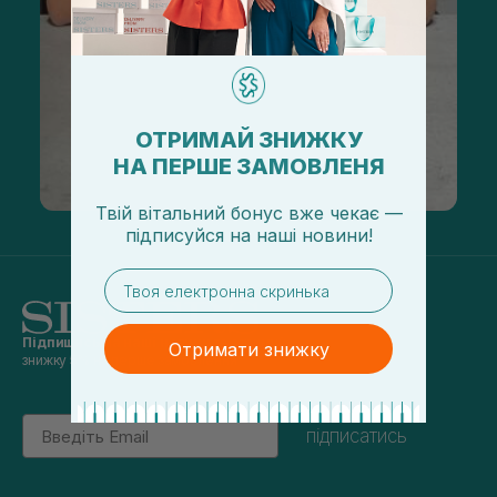
ОТРИМАЙ ЗНИЖКУ
НА ПЕРШЕ ЗАМОВЛЕНЯ
Твій вітальний бонус вже чекає —
підписуйся
на
наші новини!
email
Підпишись на наші новини
та отримуй
Отримати знижку
знижку 5% на перше замовлення
Email
підписатись