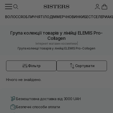
ВОЛОССЯ
ОБЛИЧЧЯ
ТІЛО
ДІМ
МЕРЧ
НОВИНКИ
БЕСТСЕЛЕРИ
АК
Група колекції товарів у лінійці ELEMIS Pro-
Collagen
|
Інтернет магазин косметики
Група колекції товарів у лінійці ELEMIS Pro-Collagen
Фільтр
Сортувати
Нічого не знайдено.
Безкоштовна доставка від 3000 UAH
Безпечні способи оплати