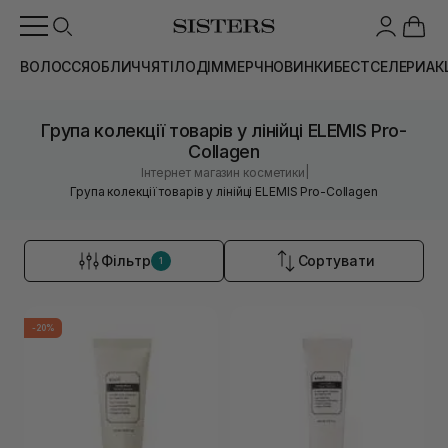
ВОЛОССЯ
ОБЛИЧЧЯ
ТІЛО
ДІМ
МЕРЧ
НОВИНКИ
БЕСТСЕЛЕРИ
АК
Група колекції товарів у лінійці ELEMIS Pro-
Collagen
|
Інтернет магазин косметики
Група колекції товарів у лінійці ELEMIS Pro-Collagen
Фільтр
Сортувати
1
-20%