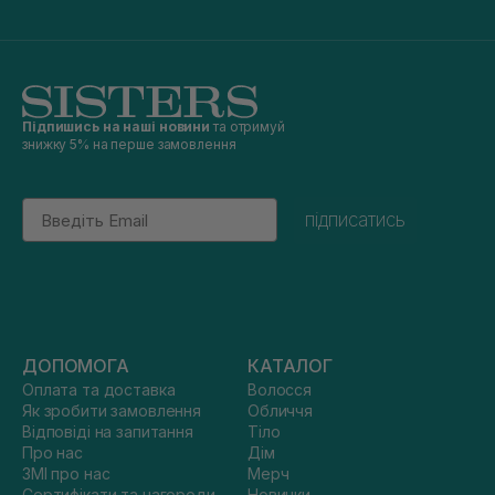
Підпишись на наші новини
та отримуй
знижку 5% на перше замовлення
Email
підписатись
ДОПОМОГА
КАТАЛОГ
Оплата та доставка
Волосся
Як зробити замовлення
Обличчя
Відповіді на запитання
Тіло
Про нас
Дім
ЗМІ про нас
Мерч
Сертифікати та нагороди
Новинки