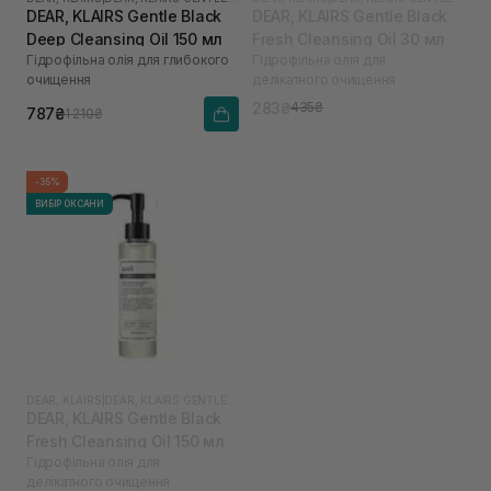
DEAR, KLAIRS Gentle Black
DEAR, KLAIRS Gentle Black
Deep Cleansing Oil 150 мл
Fresh Cleansing Oil 30 мл
Гідрофільна олія для глибокого
Гідрофільна олія для
очищення
делікатного очищення
283₴
435₴
787₴
1 210₴
-35%
ВИБІР ОКСАНИ
DEAR, KLAIRS
|
DEAR, KLAIRS GENTLE BLACK
DEAR, KLAIRS Gentle Black
Fresh Cleansing Oil 150 мл
Гідрофільна олія для
делікатного очищення