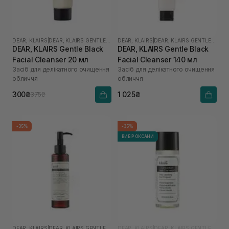
DEAR, KLAIRS
|
DEAR, KLAIRS GENTLE BLACK
DEAR, KLAIRS
|
DEAR, KLAIRS GENTLE BLACK
DEAR, KLAIRS Gentle Black
DEAR, KLAIRS Gentle Black
Facial Cleanser 20 мл
Facial Cleanser 140 мл
Засіб для делікатного очищення
Засіб для делікатного очищення
обличчя
обличчя
300₴
1 025₴
375₴
-35%
-35%
ВИБІР ОКСАНИ
DEAR, KLAIRS
|
DEAR, KLAIRS GENTLE BLACK
DEAR, KLAIRS
|
DEAR, KLAIRS GENTLE BLACK