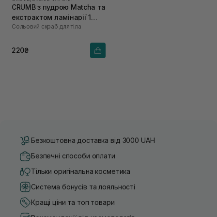
CRUMB з пудрою Matcha та
екстрактом ламінарії 1
Сольовий скраб для тіла
саше х 60 г
220₴
Безкоштовна доставка від 3000 UAH
Безпечні способи оплати
Тільки оригінальна косметика
Система бонусів та лояльності
Кращі ціни та топ товари