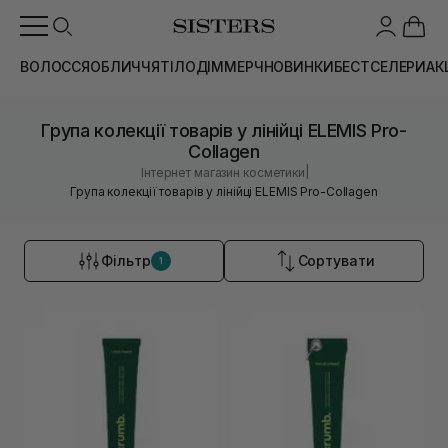
ВОЛОССЯ
ОБЛИЧЧЯ
ТІЛО
ДІМ
МЕРЧ
НОВИНКИ
БЕСТСЕЛЕРИ
АК
Група колекції товарів у лінійці ELEMIS Pro-
Collagen
|
Інтернет магазин косметики
Група колекції товарів у лінійці ELEMIS Pro-Collagen
Фільтр
Сортувати
1