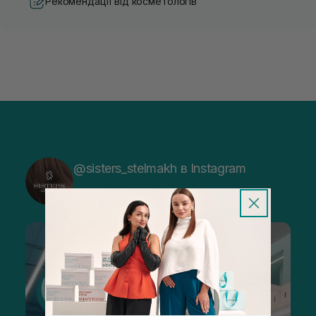
Рекомендації від косметологів
@sisters_stelmakh в Instagram
Підписатися