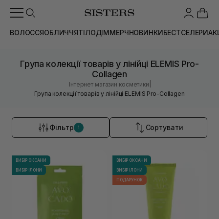
ВОЛОССЯ
ОБЛИЧЧЯ
ТІЛО
ДІМ
МЕРЧ
НОВИНКИ
БЕСТСЕЛЕРИ
АК
Група колекції товарів у лінійці ELEMIS Pro-
Collagen
|
Інтернет магазин косметики
Група колекції товарів у лінійці ELEMIS Pro-Collagen
Фільтр
Сортувати
1
ВИБІР ОКСАНИ
ВИБІР ОКСАНИ
ВИБІР ІЛОНИ
ВИБІР ІЛОНИ
ПОДАРУНОК