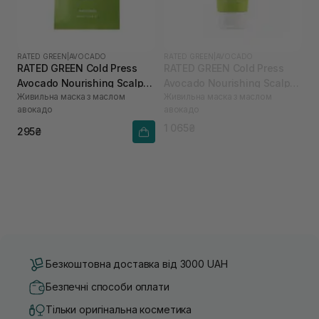
RATED GREEN
|
AVOCADO
RATED GREEN
|
AVOCADO
RATED GREEN Cold Press
RATED GREEN Cold Press
Avocado Nourishing Scalp
Avocado Nourishing Scalp
Живильна маска з маслом
Живильна маска з маслом
Pack 50 мл
Pack 200 мл
авокадо
авокадо
1 065₴
295₴
Безкоштовна доставка від 3000 UAH
Безпечні способи оплати
Тільки оригінальна косметика