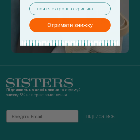
email
Отримати знижку
Підпишись на наші новини
та отримуй
знижку 5% на перше замовлення
Email
підписатись