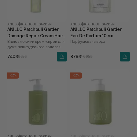
ANILLO
|
PATCHOULI GARDEN
ANILLO
|
PATCHOULI GARDEN
ANILLO Patchouli Garden
ANILLO Patchouli Garden
Damage Repair Cream Hair
Eau De Parfum 10 мл
Відновлюючий крем-спрей для
Парфумована вода
Mist 70 мл
дуже пошкодженого волосся
740₴
876₴
925₴
1 095₴
-20%
-20%
ANILLO
|
PATCHOULI GARDEN
ANILLO
|
PATCHOULI GARDEN