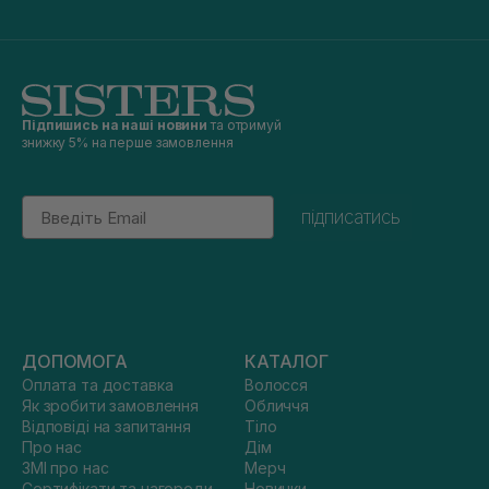
Підпишись на наші новини
та отримуй
знижку 5% на перше замовлення
Email
підписатись
ДОПОМОГА
КАТАЛОГ
Оплата та доставка
Волосся
Як зробити замовлення
Обличчя
Відповіді на запитання
Тіло
Про нас
Дім
ЗМІ про нас
Мерч
Сертифікати та нагороди
Новинки