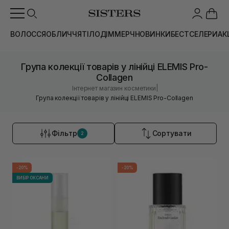
ВОЛОССЯ
ОБЛИЧЧЯ
ТІЛО
ДІМ
МЕРЧ
НОВИНКИ
БЕСТСЕЛЕРИ
АК
Група колекції товарів у лінійці ELEMIS Pro-
Collagen
|
Інтернет магазин косметики
Група колекції товарів у лінійці ELEMIS Pro-Collagen
Фільтр
Сортувати
2
-20%
-20%
ВИБІР ОКСАНИ