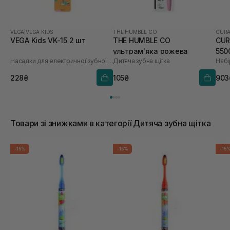
VEGA
|
VEGA KIDS
THE HUMBLE CO
CUR
VEGA Kids VK-15 2 шт
THE HUMBLE CO
CUR
ультрам'яка рожева
550
Насадки для електричної зубної щітки
Дитяча зубна щітка
Набі
228₴
105₴
903
Товари зі знижками в категорії Дитяча зубна щітка
-15%
-15%
-15