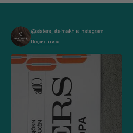
@sisters_stelmakh в Instagram
Підписатися