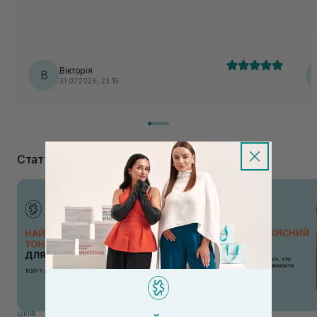
Вікторія
В
31.07.2026, 23:19
Статті
ШКIРА
ШКIРА