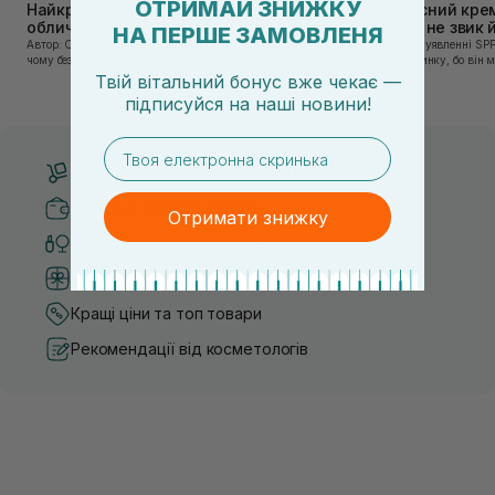
ОТРИМАЙ ЗНИЖКУ
Найкращі тонери та тоніки для
Сонцезахисний крем
обличчя: ТОП-7 засобів
тих, хто ще не звик
НА ПЕРШЕ ЗАМОВЛЕНЯ
Автор: Олеся Вакулко [artnav] У цій статті ми пояснимо,
Якщо у вашому уявленні SPF
чому без тонера ваш крем працює лише на 50%, і як
лише на відпочинку, бо він 
знайти засіб під потреби саме вашої шкіри. Хибною є
шкірі, може бути вибагливи
Твій вітальний бонус вже чекає —
думка, що тонізація — це зайвий е...
чи скочується під макіяжем і
підписуйся
на
наші новини!
email
Безкоштовна доставка від 3000 UAH
Безпечні способи оплати
Отримати знижку
Тільки оригінальна косметика
Система бонусів та лояльності
Кращі ціни та топ товари
Рекомендації від косметологів