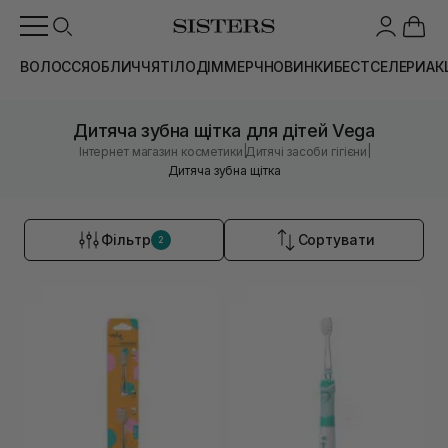
ВОЛОССЯ
ОБЛИЧЧЯ
ТІЛО
ДІМ
МЕРЧ
НОВИНКИ
БЕСТСЕЛЕРИ
АК
Дитяча зубна щітка для дітей Vega
|
|
Інтернет магазин косметики
Дитячі засоби гігієни
Дитяча зубна щітка
Фільтр
Сортувати
2