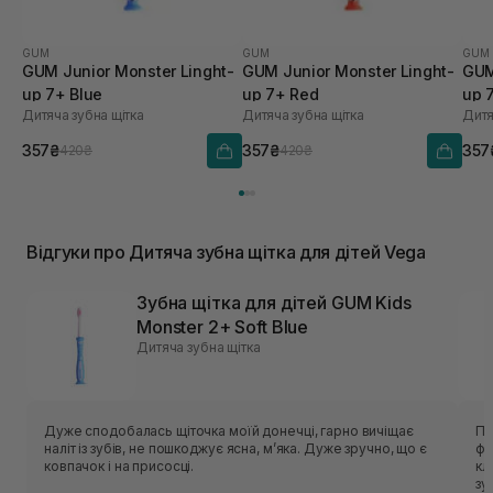
GUM
GUM
GUM
GUM Junior Monster Linght-
GUM Junior Monster Linght-
GUM
up 7+ Blue
up 7+ Red
up 
Дитяча зубна щітка
Дитяча зубна щітка
Дитя
357₴
357₴
357
420₴
420₴
Відгуки про Дитяча зубна щітка для дітей Vega
Зубна щітка для дітей GUM Kids
Monster 2+ Soft Blue
Дитяча зубна щітка
Дуже сподобалась щіточка моїй донечці, гарно вичіщає
Пе
наліт із зубів, не пошкоджує ясна, мʼяка. Дуже зручно, що є
фа
ковпачок і на присосці.
кл
зу