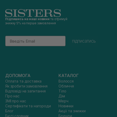
Підпишись на наші новини
та отримуй
знижку 5% на перше замовлення
Email
підписатись
ДОПОМОГА
КАТАЛОГ
Оплата та доставка
Волосся
Як зробити замовлення
Обличчя
Відповіді на запитання
Тіло
Про нас
Дім
ЗМІ про нас
Мерч
Сертифікати та нагороди
Новинки
Блог
Акції та знижки
Бюті словник
Бренди