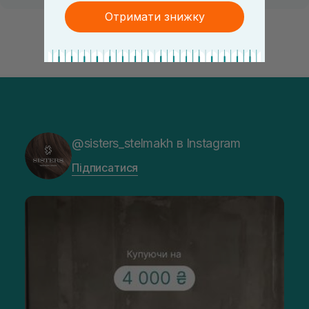
Отримати знижку
@sisters_stelmakh в Instagram
Підписатися