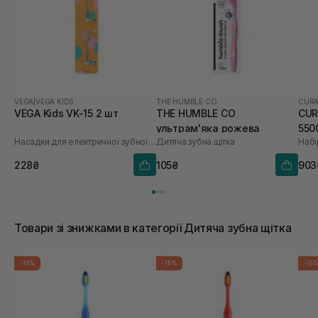
VEGA
|
VEGA KIDS
THE HUMBLE CO
CUR
VEGA Kids VK-15 2 шт
THE HUMBLE CO
CUR
ультрам'яка рожева
550
Насадки для електричної зубної щітки
Дитяча зубна щітка
Набі
228₴
105₴
903
Товари зі знижками в категорії Дитяча зубна щітка
-15%
-15%
-15