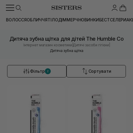
ВОЛОССЯ
ОБЛИЧЧЯ
ТІЛО
ДІМ
МЕРЧ
НОВИНКИ
БЕСТСЕЛЕРИ
АК
Дитяча зубна щітка для дітей The Humble Co
|
|
Інтернет магазин косметики
Дитячі засоби гігієни
Дитяча зубна щітка
Фільтр
Сортувати
2