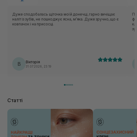
Дуже сподобалась щіточка моїй донечці, гарно вичіщає
Пе
наліт із зубів, не пошкоджує ясна, мʼяка. Дуже зручно, що є
фа
ковпачок і на присосці.
кл
зу
Вікторія
В
31.07.2026, 23:19
Статті