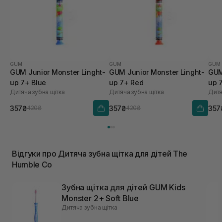
GUM
GUM
GUM
GUM Junior Monster Linght-
GUM Junior Monster Linght-
GUM
up 7+ Blue
up 7+ Red
up 
Дитяча зубна щітка
Дитяча зубна щітка
Дитя
357₴
357₴
357
420₴
420₴
Відгуки про Дитяча зубна щітка для дітей The
Humble Co
Зубна щітка для дітей GUM Kids
Monster 2+ Soft Blue
Дитяча зубна щітка