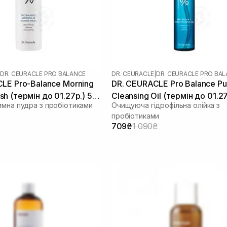
DR. CEURACLE PRO BALANCE
DR. CEURACLE
|
DR. CEURACLE PRO BA
LE Pro-Balance Morning
DR. CEURACLE Pro Balance Pu
h (термін до 01.27р.) 50
Cleansing Oil (термін до 01.27
имна пудра з пробіотиками
Очищуюча гідрофільна олійка з
мл
пробіотиками
709₴
1 090₴