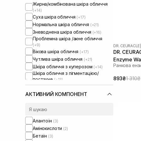
Жирна/комбінована шкіра обличчя
(+14)
Суха шкіра обличчя
(+17)
Нормальна шкіра обличчя
(+21)
Зневоднена шкіра обличчя
(+16)
Проблемна шкіра /акне обличчя
(+9)
DR. CEURACLE
|
Вікова шкіра обличчя
DR. CEURAC
(+17)
Чутлива шкіра обличчя
Enzyme Was
(+21)
Ранкова енз
Шкіра обличчя з куперозом
г
(+14)
Шкіра обличчя з пігментацією/
893₴
1 310₴
постакне
(+13)
Шкіра обличчя з розширеними
порами
АКТИВНИЙ КОМПОНЕНТ
Шкіра обличчя з порушеним
барʼєром
(+16)
Шкіра обличчя з порушеним
мікробіомом
(+18)
Алантоїн
(3)
Амінокислоти
(2)
Бетаїн
(3)