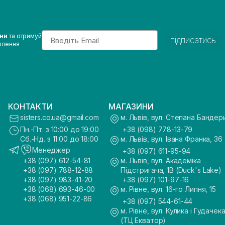
Email
ини
та отримуй
підписатись
влення
КОНТАКТИ
МАГАЗИНИ
sisters.co.ua@gmail.com
м. Львів, вул. Степана Бандер
Пн.-Пт. з 10:00 до 19:00
+38 (098) 778-13-79
Сб.-Нд. з 11:00 до 18:00
м. Львів, вул. Івана Франка, 36
Менеджер
+38 (097) 611-95-94
+38 (097) 612-54-81
м. Львів, вул. Академіка
+38 (097) 788-12-88
Підстригача, 1В (Duck's Lake)
+38 (097) 983-41-20
+38 (097) 101-97-16
+38 (068) 693-46-00
м. Рівне, вул. 16-го Липня, 15
+38 (068) 951-22-86
+38 (097) 544-61-44
м. Рівне, вул. Кулика і Гудачека
(ТЦ Екватор)