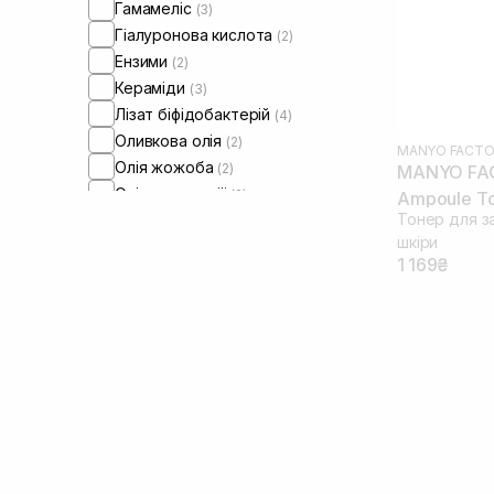
Гамамеліс
(3)
Гіалуронова кислота
(2)
Ензими
(2)
Кераміди
(3)
Лізат біфідобактерій
(4)
Оливкова олія
(2)
MANYO FACTO
Олія жожоба
(2)
MANYO FAC
Олія макадамії
(2)
Ampoule To
Тонер для з
Олія сої
(1)
шкіри
Олія соняшнику
(2)
1 169₴
Олія цитрусових
(3)
Пантенол
(3)
Пептиди
(1)
Пробіотики
(6)