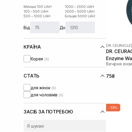
Менше 100 UAH
1000 – 2000 UAH
100 – 500 UAH
2000 – 5000 UAH
500 – 1000 UAH
Більше 5000 UAH
Від
До
DR. CEURACLE
|
КРАЇНА
DR. CEURAC
Enzyme Was
Корея
(9)
Вечірня енз
СТАТЬ
75₴
для жінок
(9)
для чоловіків
(6)
-32%
ЗАСІБ ЗА ПОТРЕБОЮ