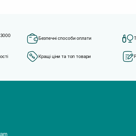
 3000
Безпечні способи оплати
ості
Кращі ціни та топ товари
ram