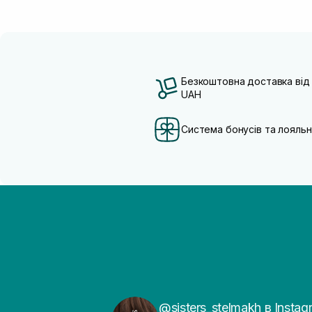
Безкоштовна доставка від
UAH
Система бонусів та лояльн
@sisters_stelmakh в Instag