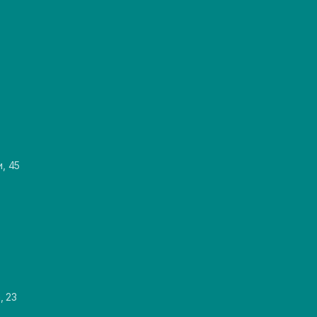
и, 45
, 23