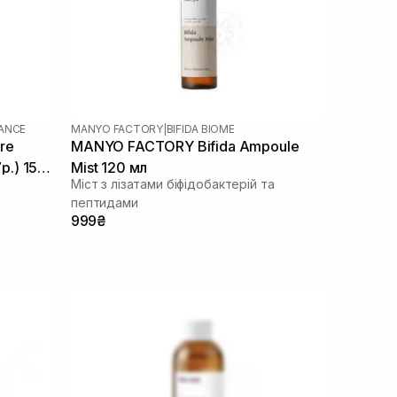
LANCE
MANYO FACTORY
|
BIFIDA BIOME
re
MANYO FACTORY Bifida Ampoule
р.) 155
Mist 120 мл
Міст з лізатами біфідобактерій та
пептидами
999₴