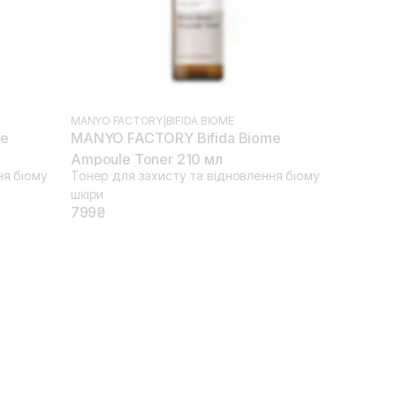
MANYO FACTORY
|
BIFIDA BIOME
me
MANYO FACTORY Bifida Biome
Ampoule Toner 210 мл
ня біому
Тонер для захисту та відновлення біому
шкіри
799₴