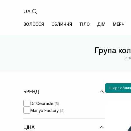
UA
ВОЛОССЯ
ОБЛИЧЧЯ
ТІЛО
ДІМ
МЕРЧ
Група коле
Інт
Шкіра облич
БРЕНД
Dr. Ceuracle
(5)
Manyo Factory
(4)
ЦІНА