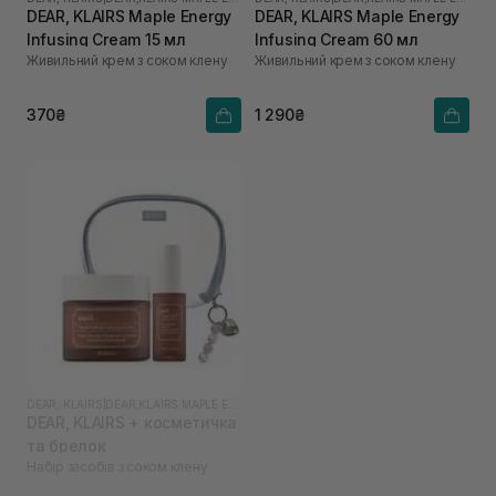
DEAR, KLAIRS Maple Energy
DEAR, KLAIRS Maple Energy
Infusing Cream 15 мл
Infusing Cream 60 мл
Живильний крем з соком клену
Живильний крем з соком клену
370₴
1 290₴
DEAR, KLAIRS
|
DEAR,KLAIRS MAPLE ENERGY
DEAR, KLAIRS + косметичка
та брелок
Набір засобів з соком клену