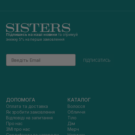
Підпишись на наші новини
та отримуй
знижку 5% на перше замовлення
Email
підписатись
ДОПОМОГА
КАТАЛОГ
Оплата та доставка
Волосся
Як зробити замовлення
Обличчя
Відповіді на запитання
Тіло
Про нас
Дім
ЗМІ про нас
Мерч
Сертифікати та нагороди
Новинки