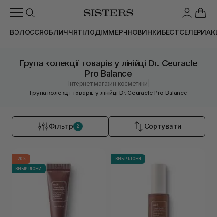
ВОЛОССЯ
ОБЛИЧЧЯ
ТІЛО
ДІМ
МЕРЧ
НОВИНКИ
БЕСТСЕЛЕРИ
АК
Група колекції товарів у лінійці Dr. Ceuracle
Pro Balance
|
Інтернет магазин косметики
Група колекції товарів у лінійці Dr. Ceuracle Pro Balance
Фільтр
Сортувати
2
-20%
ВИБІР ІЛОНИ
ВИБІР ІЛОНИ