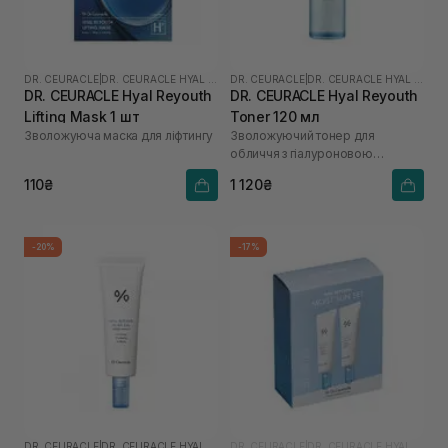
DR. CEURACLE
|
DR. CEURACLE HYAL REYOUTH
DR. CEURACLE
|
DR. CEURACLE HYAL REYOUTH
DR. CEURACLE Hyal Reyouth
DR. CEURACLE Hyal Reyouth
Lifting Mask 1 шт
Toner 120 мл
Зволожуюча маска для ліфтингу
Зволожуючий тонер для
обличчя з гіалуроновою
кислотою
110₴
1 120₴
-20%
-17%
DR. CEURACLE
|
DR. CEURACLE HYAL REYOUTH
DR. CEURACLE
|
DR. CEURACLE HYAL REYOUTH