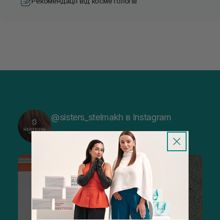
Рекомендації від косметологів
@sisters_stelmakh в Instagram
Підписатися