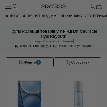
ВОЛОССЯ
ОБЛИЧЧЯ
ТІЛО
ДІМ
МЕРЧ
НОВИНКИ
БЕСТСЕЛЕРИ
АК
Група колекції товарів у лінійці Dr. Ceuracle
Hyal Reyouth
|
Інтернет магазин косметики
Група колекції товарів у лінійці Dr. Ceuracle Hyal Reyouth
Фільтр
Сортувати
2