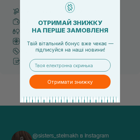
Безкоштовна доставка від 3000 UAH
Безпечні способи оплати
ОТРИМАЙ ЗНИЖКУ
НА ПЕРШЕ ЗАМОВЛЕНЯ
Тільки оригінальна косметика
Система бонусів та лояльності
Твій вітальний бонус вже чекає —
підписуйся
на
наші новини!
Кращі ціни та топ товари
Рекомендації від косметологів
email
Отримати знижку
@sisters_stelmakh в Instagram