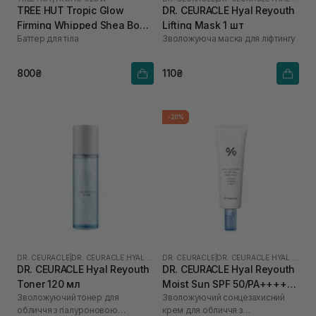
TREE HUT Tropic Glow
DR. CEURACLE Hyal Reyouth
Firming Whipped Shea Body
Lifting Mask 1 шт
Баттер для тіла
Зволожуюча маска для ліфтингу
Butter 240 г
800₴
110₴
-20%
DR. CEURACLE
|
DR. CEURACLE HYAL REYOUTH
DR. CEURACLE
|
DR. CEURACLE HYAL REYOUTH
DR. CEURACLE Hyal Reyouth
DR. CEURACLE Hyal Reyouth
Toner 120 мл
Moist Sun SPF 50/PA++++
Зволожуючий тонер для
Зволожуючий сонцезахисний
50 мл
обличчя з гіалуроновою
крем для обличчя з