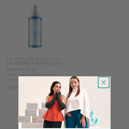
DR. CEURACLE
|
DR. CEURACLE HYAL REYOUTH
DR. CEURACLE Hyal Reyouth
Ampoule 50 мл
Зволожуюча сироватка для
обличчя
1 090₴