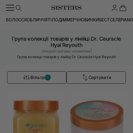
ВОЛОССЯ
ОБЛИЧЧЯ
ТІЛО
ДІМ
МЕРЧ
НОВИНКИ
БЕСТСЕЛЕРИ
АК
Група колекції товарів у лінійці Dr. Ceuracle
Hyal Reyouth
|
Інтернет магазин косметики
Група колекції товарів у лінійці Dr. Ceuracle Hyal Reyouth
Фільтр
Сортувати
1