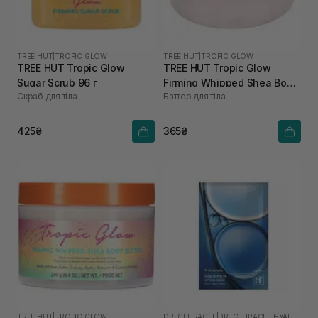
TREE HUT
|
TROPIC GLOW
TREE HUT
|
TROPIC GLOW
TREE HUT Tropic Glow
TREE HUT Tropic Glow
Sugar Scrub 96 г
Firming Whipped Shea Body
Скраб для тіла
Баттер для тіла
Butter 85 г
425₴
365₴
TREE HUT
|
TROPIC GLOW
DR. CEURACLE
|
DR. CEURACLE HYAL REYOUTH