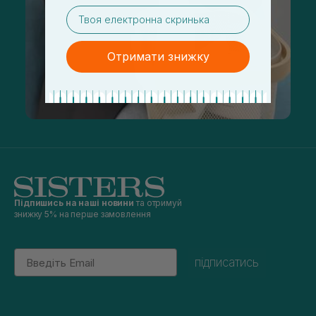
email
Отримати знижку
Підпишись на наші новини
та отримуй
знижку 5% на перше замовлення
Email
підписатись