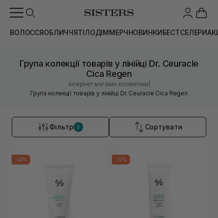
ВОЛОССЯ
ОБЛИЧЧЯ
ТІЛО
ДІМ
МЕРЧ
НОВИНКИ
БЕСТСЕЛЕРИ
АК
Група колекції товарів у лінійці Dr. Ceuracle
Cica Regen
|
Інтернет магазин косметики
Група колекції товарів у лінійці Dr. Ceuracle Cica Regen
Фільтр
Сортувати
2
-32%
-17%