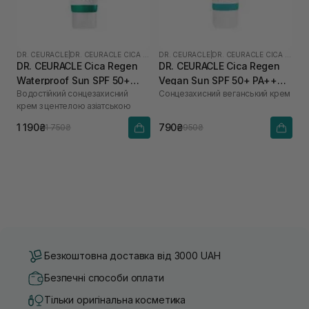
DR. CEURACLE
|
DR. CEURACLE CICA REGEN
DR. CEURACLE
|
DR. CEURACLE CICA REGEN
DR. CEURACLE Cica Regen
DR. CEURACLE Cica Regen
Waterproof Sun SPF 50+
Vegan Sun SPF 50+ PA++++
Водостійкий сонцезахисний
Сонцезахисний веганський крем
PA++++ 100 мл
для чутливої шкіри 50 мл
крем з центелою азіатською
1 190₴
790₴
1 750₴
950₴
Безкоштовна доставка від 3000 UAH
Безпечні способи оплати
Тільки оригінальна косметика