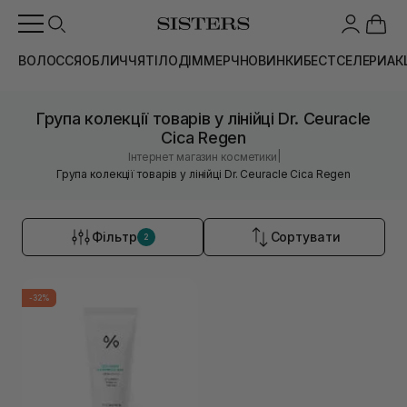
ВОЛОССЯ
ОБЛИЧЧЯ
ТІЛО
ДІМ
МЕРЧ
НОВИНКИ
БЕСТСЕЛЕРИ
АК
Група колекції товарів у лінійці Dr. Ceuracle
Cica Regen
|
Інтернет магазин косметики
Група колекції товарів у лінійці Dr. Ceuracle Cica Regen
Фільтр
Сортувати
2
-32%