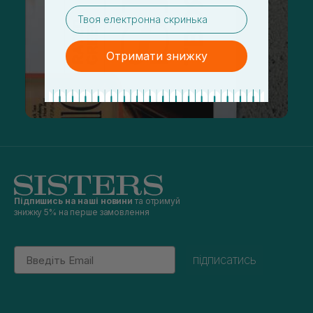
email
Отримати знижку
Підпишись на наші новини
та отримуй
знижку 5% на перше замовлення
Email
підписатись