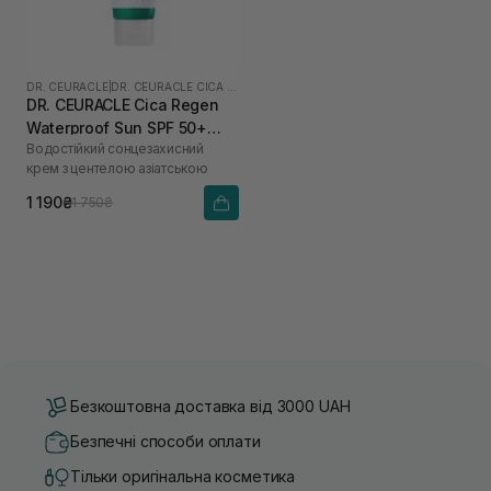
DR. CEURACLE
|
DR. CEURACLE CICA REGEN
DR. CEURACLE Cica Regen
Waterproof Sun SPF 50+
Водостійкий сонцезахисний
PA++++ 100 мл
крем з центелою азіатською
1 190₴
1 750₴
Безкоштовна доставка від 3000 UAH
Безпечні способи оплати
Тільки оригінальна косметика