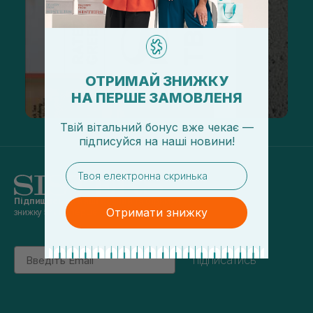
ОТРИМАЙ ЗНИЖКУ
НА ПЕРШЕ ЗАМОВЛЕНЯ
Твій вітальний бонус вже чекає —
підписуйся
на
наші новини!
email
Підпишись на наші новини
та отримуй
Отримати знижку
знижку 5% на перше замовлення
Email
підписатись