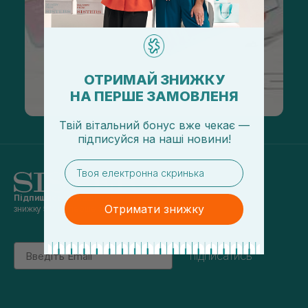
ОТРИМАЙ ЗНИЖКУ
НА ПЕРШЕ ЗАМОВЛЕНЯ
Твій вітальний бонус вже чекає —
підписуйся
на
наші новини!
email
Підпишись на наші новини
та отримуй
Отримати знижку
знижку 5% на перше замовлення
Email
підписатись