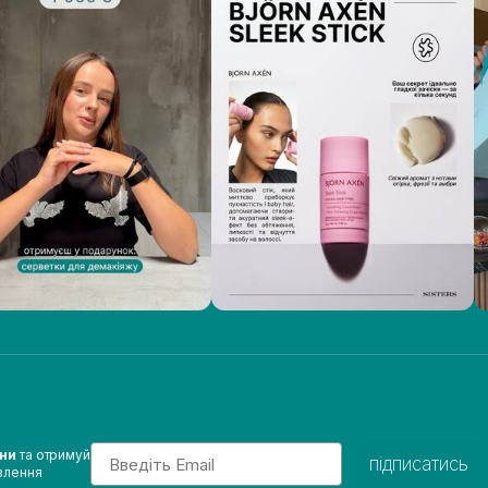
Email
ини
та отримуй
підписатись
влення