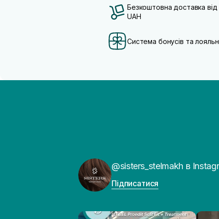
Безкоштовна доставка від
UAH
Система бонусів та лояльн
@sisters_stelmakh в Instag
Підписатися