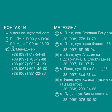
КОНТАКТИ
МАГАЗИНИ
sisters.co.ua@gmail.com
м. Львів, вул. Степана Бандер
Пн.-Пт. з 10:00 до 19:00
+38 (098) 778-13-79
Сб.-Нд. з 11:00 до 18:00
м. Львів, вул. Івана Франка, 36
Менеджер
+38 (097) 611-95-94
+38 (097) 612-54-81
м. Львів, вул. Академіка
+38 (097) 788-12-88
Підстригача, 1В (Duck's Lake)
+38 (097) 983-41-20
+38 (097) 101-97-16
+38 (068) 693-46-00
м. Рівне, вул. 16-го Липня, 15
+38 (068) 951-22-86
+38 (097) 544-61-44
м. Рівне, вул. Кулика і Гудачека
(ТЦ Екватор)
+38 (068) 209-34-88
м. Луцьк, вул. Винниченка, 4
+38 (098) 076-60-62