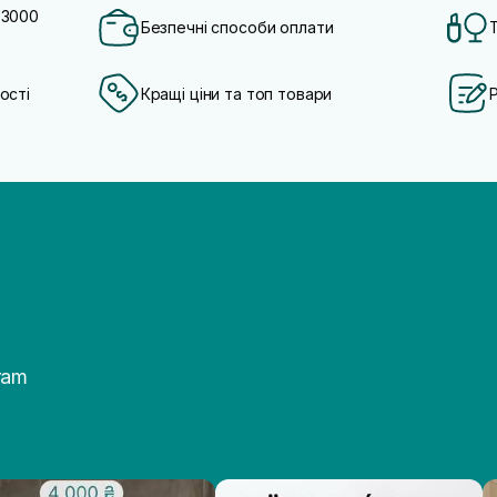
 3000
Безпечні способи оплати
ості
Кращі ціни та топ товари
ram