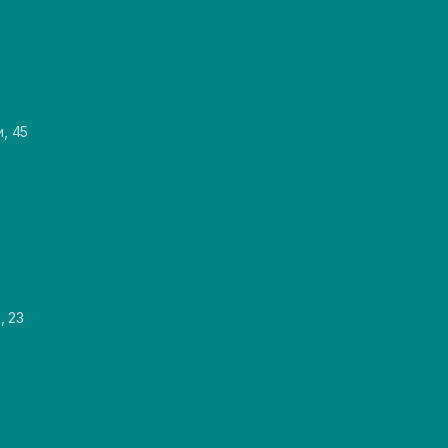
и, 45
, 23