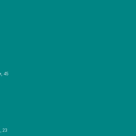
и, 45
, 23