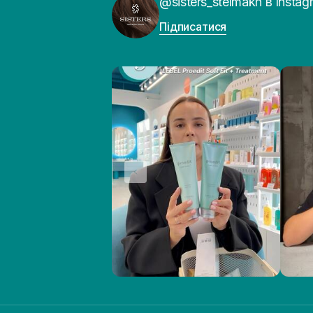
@sisters_stelmakh в Instag
Підписатися