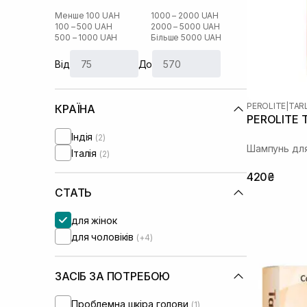
Менше 100 UAH
1000 – 2000 UAH
100 – 500 UAH
2000 – 5000 UAH
500 – 1000 UAH
Більше 5000 UAH
Від
До
PEROLITE
|
TAR
КРАЇНА
PEROLITE T
Індія
(2)
Шампунь дл
Італія
(2)
420₴
СТАТЬ
для жінок
для чоловіків
(+4)
ЗАСІБ ЗА ПОТРЕБОЮ
Проблемна шкіра голови
(1)