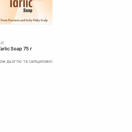
LIC
rlic Soap 75 г
том дьогтю та саліцилової