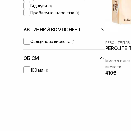
Від лупи
(1)
Проблемна шкіра тіла
(1)
АКТИВНИЙ КОМПОНЕНТ
Саліцилова кислота
(2)
PEROLITE
|
TAR
PEROLITE Ta
ОБ'ЄМ
Мило з вміс
кислоти
100 мл
(1)
410₴