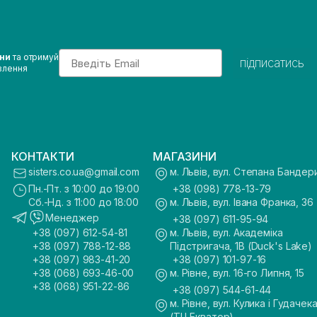
Email
ини
та отримуй
підписатись
влення
КОНТАКТИ
МАГАЗИНИ
sisters.co.ua@gmail.com
м. Львів, вул. Степана Бандер
Пн.-Пт. з 10:00 до 19:00
+38 (098) 778-13-79
Сб.-Нд. з 11:00 до 18:00
м. Львів, вул. Івана Франка, 36
Менеджер
+38 (097) 611-95-94
+38 (097) 612-54-81
м. Львів, вул. Академіка
+38 (097) 788-12-88
Підстригача, 1В (Duck's Lake)
+38 (097) 983-41-20
+38 (097) 101-97-16
+38 (068) 693-46-00
м. Рівне, вул. 16-го Липня, 15
+38 (068) 951-22-86
+38 (097) 544-61-44
м. Рівне, вул. Кулика і Гудачека
(ТЦ Екватор)