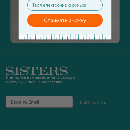
email
Отримати знижку
Підпишись на наші новини
та отримуй
знижку 5% на перше замовлення
Email
підписатись