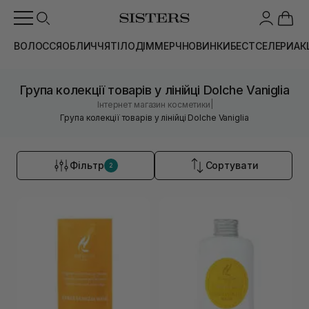
ВОЛОССЯ
ОБЛИЧЧЯ
ТІЛО
ДІМ
МЕРЧ
НОВИНКИ
БЕСТСЕЛЕРИ
АК
Група колекції товарів у лінійці Dolche Vaniglia
|
Інтернет магазин косметики
Група колекції товарів у лінійці Dolche Vaniglia
Фільтр
Сортувати
2