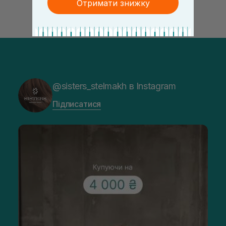
Отримати знижку
@sisters_stelmakh в Instagram
Підписатися