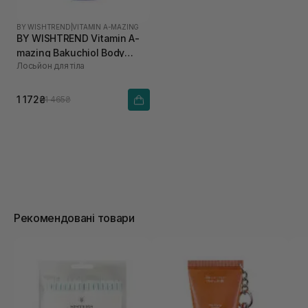
BY WISHTREND
|
VITAMIN A-MAZING
BY WISHTREND Vitamin A-
mazing Bakuchiol Body
Лосьйон для тіла
Lotion 150 г
1 172₴
1 465₴
Рекомендовані товари