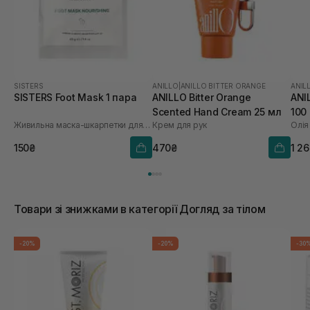
SISTERS
ANILLO
|
ANILLO BITTER ORANGE
ANIL
SISTERS Foot Mask 1 пара
ANILLO Bitter Orange
ANI
Scented Hand Cream 25 мл
100
Живильна маска-шкарпетки для ніг
Крем для рук
Олія
150₴
470₴
1 2
Товари зі знижками в категорії Догляд за тілом
-20%
-20%
-30