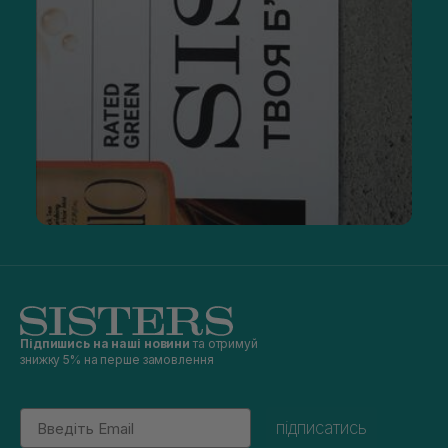
Підпишись на наші новини
та отримуй
знижку 5% на перше замовлення
Email
підписатись