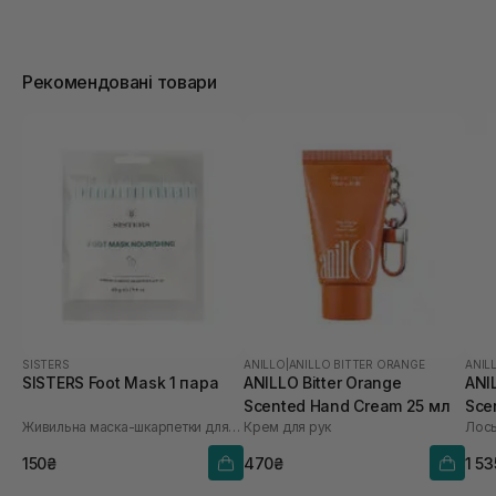
Рекомендовані товари
SISTERS
ANILLO
|
ANILLO BITTER ORANGE
ANIL
SISTERS Foot Mask 1 пара
ANILLO Bitter Orange
ANI
Scented Hand Cream 25 мл
Sce
Живильна маска-шкарпетки для ніг
Крем для рук
Лось
450
150₴
470₴
1 5