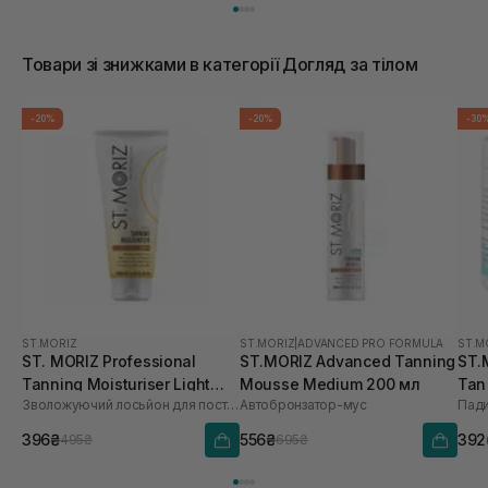
Товари зі знижками в категорії Догляд за тілом
-20%
-20%
-30
ST.MORIZ
ST.MORIZ
|
ADVANCED PRO FORMULA
ST.M
ST. MORIZ Professional
ST.MORIZ Advanced Tanning
ST.
Tanning Moisturiser Light
Mousse Medium 200 мл
Tan
Зволожуючий лосьйон для поступової засмаги
Автобронзатор-мус
Пади
200 мл
396₴
556₴
392
495₴
695₴