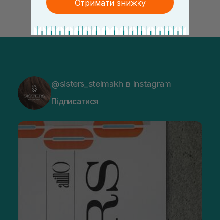
Отримати знижку
@sisters_stelmakh в Instagram
Підписатися