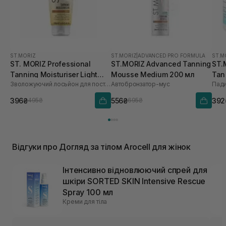
ST.MORIZ
ST.MORIZ
|
ADVANCED PRO FORMULA
ST.M
ST. MORIZ Professional
ST.MORIZ Advanced Tanning
ST.
Tanning Moisturiser Light
Mousse Medium 200 мл
Tan
Зволожуючий лосьйон для поступової засмаги
Автобронзатор-мус
Пади
200 мл
396₴
556₴
392
495₴
695₴
Відгуки про Догляд за тілом Arocell для жінок
Інтенсивно відновлюючий спрей для
шкіри SORTED SKIN Intensive Rescue
Spray 100 мл
Креми для тіла