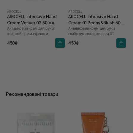
AROCELL
AROCELL
AROCELL Intensive Hand
AROCELL Intensive Hand
Cream Vetiver 02 50 мл
Cream 01 Peony&Blush 50
Антивіковий крем для рук з
Антивіковий крем для рук з
мл
заспокійливим ефектом
глибоким зволоженням 01
450₴
450₴
Рекомендовані товари