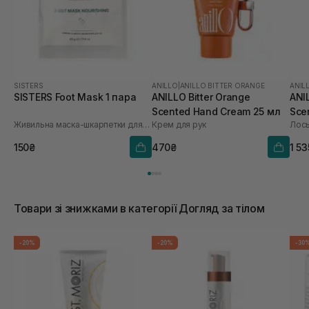
SISTERS
ANILLO
|
ANILLO BITTER ORANGE
ANIL
SISTERS Foot Mask 1 пара
ANILLO Bitter Orange
ANI
Scented Hand Cream 25 мл
Sce
Живильна маска-шкарпетки для ніг
Крем для рук
Лось
450
150₴
470₴
1 5
Товари зі знижками в категорії Догляд за тілом
-20%
-20%
-30