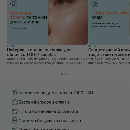
ШКIРА
ШКIРА
Найкращі тонери та тоніки для
Сонцезахисний крем
обличчя: ТОП-7 засобів
тих, хто ще не звик
Автор: Олеся Вакулко [artnav] У цій статті ми пояснимо,
Якщо у вашому уявленні SPF
чому без тонера ваш крем працює лише на 50%, і як
лише на відпочинку, бо він 
знайти засіб під потреби саме вашої шкіри. Хибною є
шкірі, може бути вибагливи
думка, що тонізація — це зайвий е...
чи скочується під макіяжем і
Безкоштовна доставка від 3000 UAH
Безпечні способи оплати
Тільки оригінальна косметика
Система бонусів та лояльності
Кращі ціни та топ товари