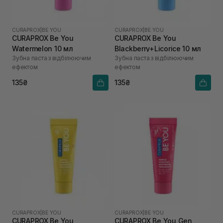
CURAPROX
|
BE YOU
CURAPROX
|
BE YOU
CURAPROX Be You
CURAPROX Be You
Watermelon 10 мл
Blackberry+Licorice 10 мл
Зубна паста з відбілюючим
Зубна паста з відбілюючим
ефектом
ефектом
135₴
135₴
CURAPROX
|
BE YOU
CURAPROX
|
BE YOU
CURAPROX Be You
CURAPROX Be You Gen