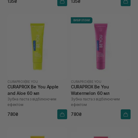
135₴
135₴
ВИБІР ІЛОНИ
CURAPROX
|
BE YOU
CURAPROX
|
BE YOU
CURAPROX Be You Apple
CURAPROX Be You
and Aloe 60 мл
Watermelon 60 мл
Зубна паста з відбілюючим
Зубна паста з відбілюючим
ефектом
ефектом
780₴
780₴