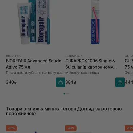
BIOREPAIR
CURAPROX
CUR
BIOREPAIR Advanced Scudo
CURAPROX 1006 Single &
CUR
Attivo 75 мл
Sulcular (в картонному
75 
Паста проти зубного нальоту для здорових ясен
Монопучкова щітка
Ферм
пакуванні)
340₴
384₴
44
Товари зі знижками в категорії Догляд за ротовою
порожниною
-15%
-20%
-15