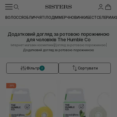
ВОЛОССЯ
ОБЛИЧЧЯ
ТІЛО
ДІМ
МЕРЧ
НОВИНКИ
БЕСТСЕЛЕРИ
АК
Додатковий догляд за ротовою порожниною
для чоловіків The Humble Co
|
|
Інтернет магазин косметики
Догляд за ротовою порожниною
Додатковий догляд за ротовою порожниною
Фільтр
Сортувати
2
-20%