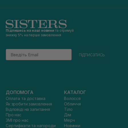
Підпишись на наші новини
та отримуй
знижку 5% на перше замовлення
Email
підписатись
ДОПОМОГА
КАТАЛОГ
Оплата та доставка
Волосся
Як зробити замовлення
Обличчя
Відповіді на запитання
Тіло
Про нас
Дім
ЗМІ про нас
Мерч
Сертифікати та нагороди
Новинки