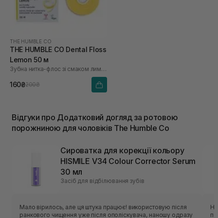
THE HUMBLE CO
THE HUMBLE CO Dental Floss
Lemon 50 м
Зубна нитка-флос зі смаком лимону
160₴
200₴
Відгуки про Додатковий догляд за ротовою
порожниною для чоловіків The Humble Co
Сироватка для корекції кольору
HISMILE V34 Colour Corrector Serum
30 мл
Засіб для відбілювання зубів
Мало вірилось, але ця штука працює! використовую після
Ни
ранкового чищення уже після ополіскувача, наношу одразу
по