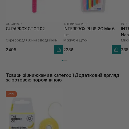
CURAPROX
INTERPROX PLUS
INTE
CURAPROX CTC 202
INTERPROX PLUS 2G Mix 6
INT
шт
Nan
Скребок для язика з подвійним лезом
Міжзубні щітки
Міжз
240₴
238₴
238
Товари зі знижками в категорії Додатковий догляд
за ротовою порожниною
-20%