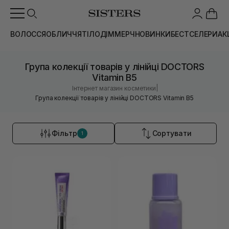
ВОЛОССЯ
ОБЛИЧЧЯ
ТІЛО
ДІМ
МЕРЧ
НОВИНКИ
БЕСТСЕЛЕРИ
АК
Група колекції товарів у лінійці DOCTORS
Vitamin B5
|
Інтернет магазин косметики
Група колекції товарів у лінійці DOCTORS Vitamin B5
Фільтр
Сортувати
1