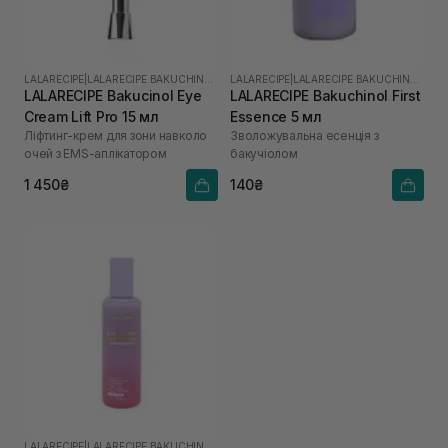
LALARECIPE
|
LALARECIPE BAKUCHINOL
LALARECIPE
|
LALARECIPE BAKUCHINOL
LALARECIPE Bakucinol Eye
LALARECIPE Bakuchinol First
Cream Lift Pro 15 мл
Essence 5 мл
Ліфтинг-крем для зони навколо
Зволожувальна есенція з
очей з EMS-аплікатором
бакучіолом
1 450₴
140₴
LALARECIPE
|
LALARECIPE BAKUCHINOL