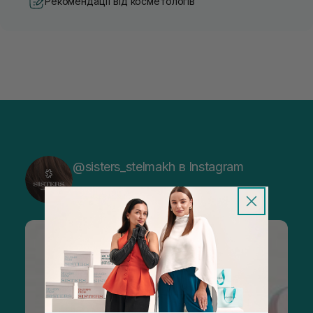
Рекомендації від косметологів
@sisters_stelmakh в Instagram
Підписатися