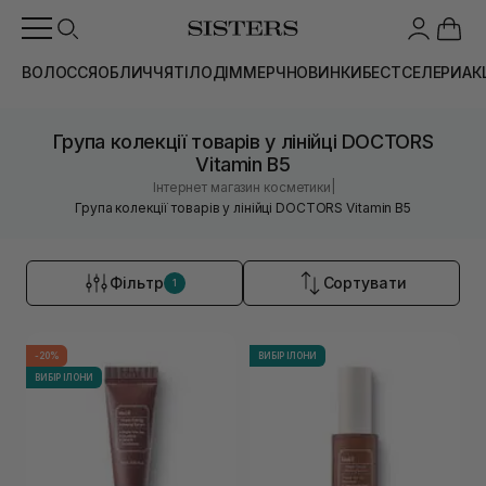
ВОЛОССЯ
ОБЛИЧЧЯ
ТІЛО
ДІМ
МЕРЧ
НОВИНКИ
БЕСТСЕЛЕРИ
АК
Група колекції товарів у лінійці DOCTORS
Vitamin B5
|
Інтернет магазин косметики
Група колекції товарів у лінійці DOCTORS Vitamin B5
Фільтр
Сортувати
1
-20%
ВИБІР ІЛОНИ
ВИБІР ІЛОНИ