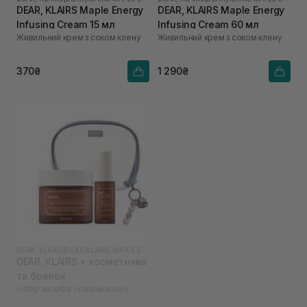
DEAR, KLAIRS Maple Energy
DEAR, KLAIRS Maple Energy
Infusing Cream 15 мл
Infusing Cream 60 мл
Живильний крем з соком клену
Живильний крем з соком клену
370₴
1 290₴
DEAR, KLAIRS
|
DEAR,KLAIRS MAPLE ENERGY
DEAR, KLAIRS + косметичка
та брелок
Набір засобів з соком клену