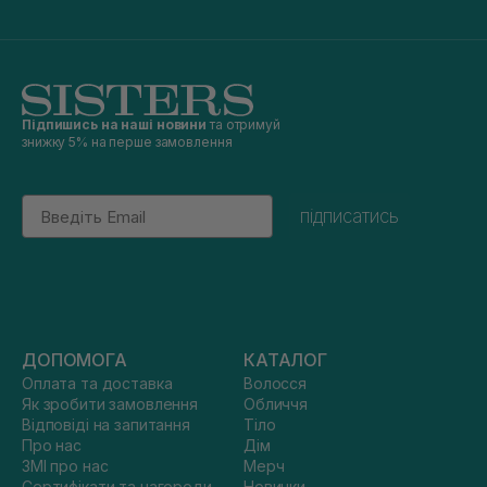
Підпишись на наші новини
та отримуй
знижку 5% на перше замовлення
Email
підписатись
ДОПОМОГА
КАТАЛОГ
Оплата та доставка
Волосся
Як зробити замовлення
Обличчя
Відповіді на запитання
Тіло
Про нас
Дім
ЗМІ про нас
Мерч
Сертифікати та нагороди
Новинки