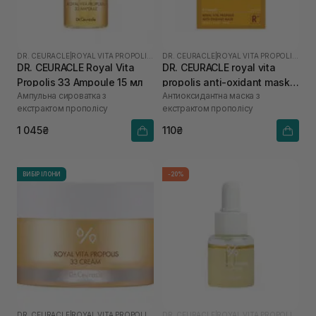
DR. CEURACLE
|
ROYAL VITA PROPOLIS 33
DR. CEURACLE
|
ROYAL VITA PROPOLIS 33
DR. CEURACLE Royal Vita
DR. CEURACLE royal vita
Propolis 33 Ampoule 15 мл
propolis anti-oxidant mask 1
Ампульна сироватка з
Антиоксидантна маска з
шт
екстрактом прополісу
екстрактом прополісу
1 045₴
110₴
ВИБІР ІЛОНИ
-20%
DR. CEURACLE
|
ROYAL VITA PROPOLIS 33
DR. CEURACLE
|
ROYAL VITA PROPOLIS 33