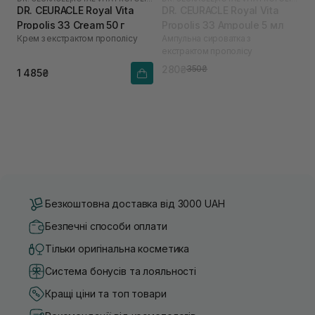
DR. CEURACLE Royal Vita
DR. CEURACLE Royal Vita
Propolis 33 Cream 50 г
Propolis 33 Ampoule 5 мл
Крем з екстрактом прополісу
Ампульна сироватка з
екстрактом прополісу
280₴
350₴
1 485₴
Безкоштовна доставка від 3000 UAH
Безпечні способи оплати
Тільки оригінальна косметика
Система бонусів та лояльності
Кращі ціни та топ товари