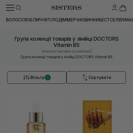
ВОЛОССЯ
ОБЛИЧЧЯ
ТІЛО
ДІМ
МЕРЧ
НОВИНКИ
БЕСТСЕЛЕРИ
АК
Група колекції товарів у лінійці DOCTORS
Vitamin B5
|
Інтернет магазин косметики
Група колекції товарів у лінійці DOCTORS Vitamin B5
Фільтр
Сортувати
1