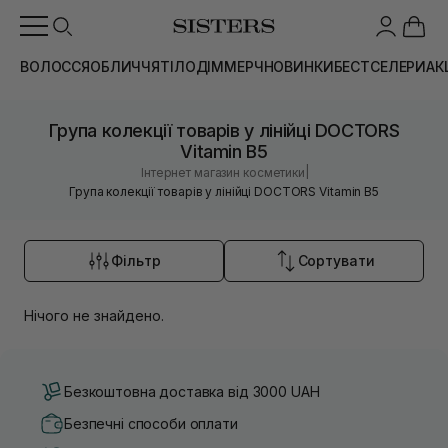
ВОЛОССЯ
ОБЛИЧЧЯ
ТІЛО
ДІМ
МЕРЧ
НОВИНКИ
БЕСТСЕЛЕРИ
АК
Група колекції товарів у лінійці DOCTORS
Vitamin B5
|
Інтернет магазин косметики
Група колекції товарів у лінійці DOCTORS Vitamin B5
Фільтр
Сортувати
Нічого не знайдено.
Безкоштовна доставка від 3000 UAH
Безпечні способи оплати