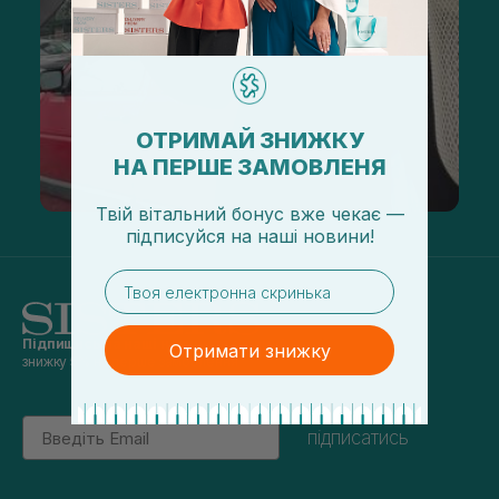
ОТРИМАЙ ЗНИЖКУ
НА ПЕРШЕ ЗАМОВЛЕНЯ
Твій вітальний бонус вже чекає —
підписуйся
на
наші новини!
email
Підпишись на наші новини
та отримуй
Отримати знижку
знижку 5% на перше замовлення
Email
підписатись