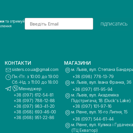
Email
ини
та отримуй
підписатись
влення
КОНТАКТИ
МАГАЗИНИ
sisters.co.ua@gmail.com
м. Львів, вул. Степана Бандер
Пн.-Пт. з 10:00 до 19:00
+38 (098) 778-13-79
Сб.-Нд. з 11:00 до 18:00
м. Львів, вул. Івана Франка, 36
Менеджер
+38 (097) 611-95-94
+38 (097) 612-54-81
м. Львів, вул. Академіка
+38 (097) 788-12-88
Підстригача, 1В (Duck's Lake)
+38 (097) 983-41-20
+38 (097) 101-97-16
+38 (068) 693-46-00
м. Рівне, вул. 16-го Липня, 15
+38 (068) 951-22-86
+38 (097) 544-61-44
м. Рівне, вул. Кулика і Гудачека
(ТЦ Екватор)