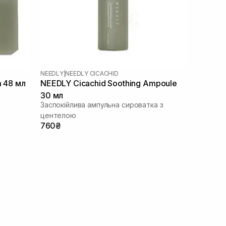
NEEDLY
|
NEEDLY CICACHID
m 48 мл
NEEDLY Cicachid Soothing Ampoule
30 мл
Заспокійлива ампульна сироватка з
центелою
760₴