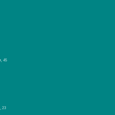
и, 45
, 23