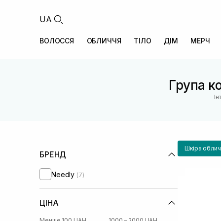
UA
ВОЛОССЯ
ОБЛИЧЧЯ
ТІЛО
ДІМ
МЕРЧ
Група ко
Ін
Шкіра облич
БРЕНД
Needly
(7)
ЦІНА
Менше 100 UAH
1000 – 2000 UAH