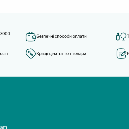
 3000
Безпечні способи оплати
ості
Кращі ціни та топ товари
ram