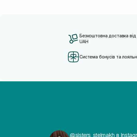
Безкоштовна доставка від
UAH
Система бонусів та лояльн
@sisters_stelmakh в Instag