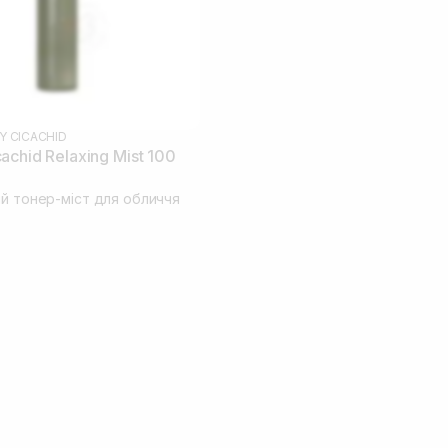
Y CICACHID
chid Relaxing Mist 100
ий тонер-міст для обличчя