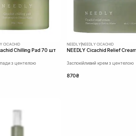
Y CICACHID
NEEDLY
|
NEEDLY CICACHID
chid Chilling Pad 70 шт
NEEDLY Cicachid Relief Crea
і пади з центелою
Заспокійливий крем з центелою
870₴