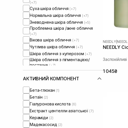
(+7)
Суха шкіра обличчя
(+7)
Нормальна шкіра обличчя
(+7)
Зневоднена шкіра обличчя
(+5)
Проблемна шкіра /акне обличчя
(+7)
Вікова шкіра обличчя
(+7)
NEEDLY
|
NEEDL
Чутлива шкіра обличчя
NEEDLY Cica
(+7)
Шкіра обличчя з куперозом
(+7)
Заспокійлив
Шкіра обличчя з пігментацією/
постакне
(+7)
Шкіра обличчя з розширеними
1 045₴
порами
АКТИВНИЙ КОМПОНЕНТ
Шкіра обличчя з порушеним
барʼєром
(+7)
Бета-глюкан
(1)
Шкіра обличчя з порушеним
Бетаїн
(2)
мікробіомом
(+7)
Гіалуронова кислота
(6)
Екстракт центелли азіатської
(7)
Кераміди
(2)
Мадекасосид
(2)