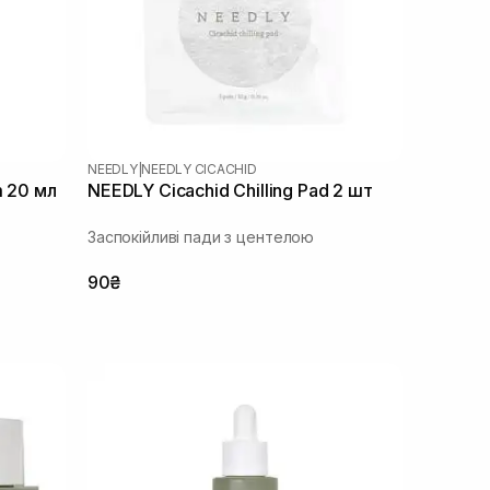
NEEDLY
|
NEEDLY CICACHID
m 20 мл
NEEDLY Cicachid Chilling Pad 2 шт
Заспокійливі пади з центелою
90₴