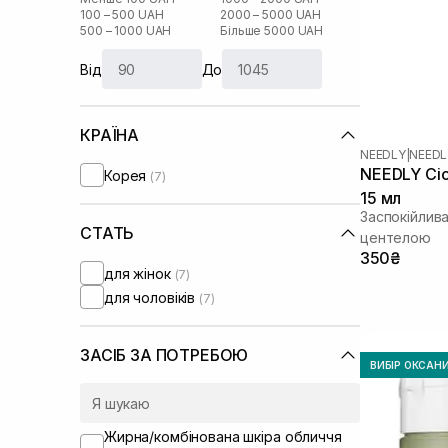
100 – 500 UAH
2000 – 5000 UAH
500 – 1000 UAH
Більше 5000 UAH
Від
До
КРАЇНА
NEEDLY
|
NEEDL
NEEDLY Cic
Корея
(7)
15 мл
Заспокійлив
СТАТЬ
центелою
350₴
для жінок
(7)
для чоловіків
(7)
ЗАСІБ ЗА ПОТРЕБОЮ
ВИБІР ОКСАН
Жирна/комбінована шкіра обличчя