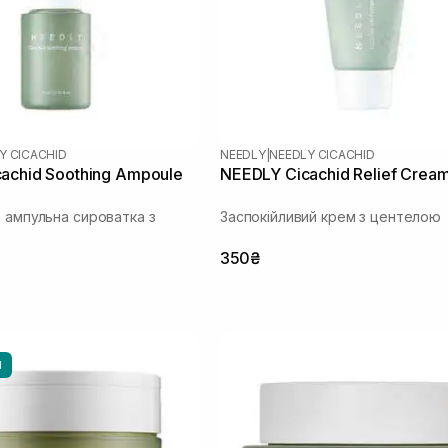
Y CICACHID
NEEDLY
|
NEEDLY CICACHID
achid Soothing Ampoule
NEEDLY Cicachid Relief Crea
а ампульна сироватка з
Заспокійливий крем з центелою
350₴
И