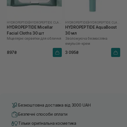
HYDROPEPTIDE
|
HYDROPEPTIDE CLARIFY
HYDROPEPTIDE
|
HYDROPEPTIDE CLARIFY
HYDROPEPTIDE Micellar
HYDROPEPTIDE AquaBoost
Facial Cloths 30 шт
30 мл
Міцелярні серветки для обличчя
Зволожуюча безмасляна
емульсія-крем
897₴
3 095₴
Безкоштовна доставка від 3000 UAH
Безпечні способи оплати
Тільки оригінальна косметика