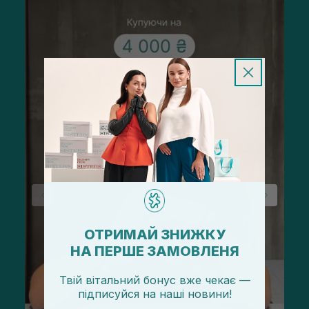
ОТРИМАЙ ЗНИЖКУ
НА ПЕРШЕ ЗАМОВЛЕНЯ
Твій вітальний бонус вже чекає —
підписуйся
на
наші новини!