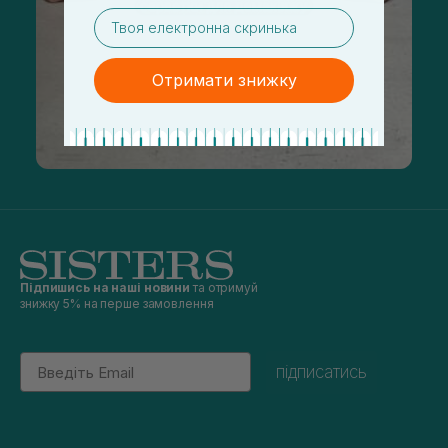
email
Отримати знижку
Підпишись на наші новини
та отримуй
знижку 5% на перше замовлення
Email
підписатись