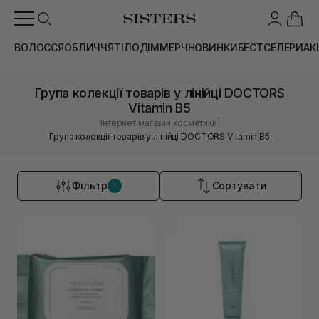
ВОЛОССЯ
ОБЛИЧЧЯ
ТІЛО
ДІМ
МЕРЧ
НОВИНКИ
БЕСТСЕЛЕРИ
АК
Група колекції товарів у лінійці DOCTORS
Vitamin B5
|
Інтернет магазин косметики
Група колекції товарів у лінійці DOCTORS Vitamin B5
Фільтр
Сортувати
1