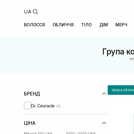
UA
ВОЛОССЯ
ОБЛИЧЧЯ
ТІЛО
ДІМ
МЕРЧ
Група ко
Ін
Шкіра облич
БРЕНД
Dr. Ceuracle
(4)
ЦІНА
Менше 100 UAH
1000 – 2000 UAH