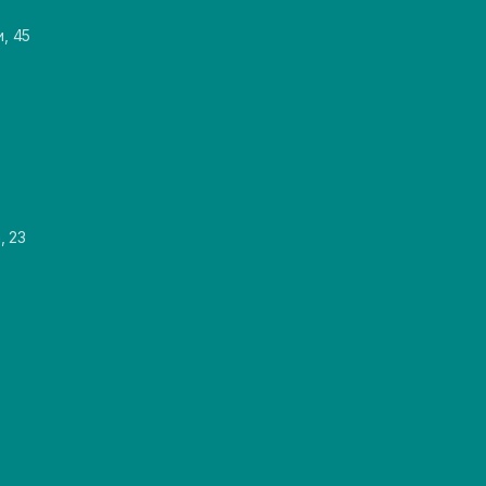
и, 45
, 23