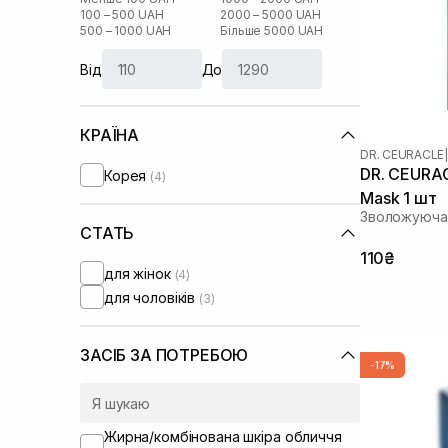
100 – 500 UAH
2000 – 5000 UAH
500 – 1000 UAH
Більше 5000 UAH
Від
До
КРАЇНА
DR. CEURACLE
|
DR. CEURACL
Корея
(4)
Mask 1 шт
Зволожуюча 
СТАТЬ
110₴
для жінок
(4)
для чоловіків
(3)
ЗАСІБ ЗА ПОТРЕБОЮ
-17%
Жирна/комбінована шкіра обличчя