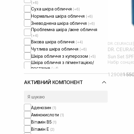
(+6)
Суха шкіра обличчя
(+6)
Нормальна шкіра обличчя
(+6)
Зневоднена шкіра обличчя
(+6)
Проблемна шкіра /акне обличчя
(+4)
Вікова шкіра обличчя
(+4)
DR. CEURACLE
|
Чутлива шкіра обличчя
DR. CEURAC
(+6)
Шкіра обличчя з куперозом
Sun Set SP
(+5)
Набір сонце
Шкіра обличчя з пігментацією/
постакне
(+4)
Шкіра обличчя з розширеними
1 290₴
1 55
порами
АКТИВНИЙ КОМПОНЕНТ
Шкіра обличчя з порушеним
барʼєром
(+5)
Шкіра обличчя з порушеним
мікробіомом
(+5)
Аденозин
Зволожуючі сироватки для
(1)
обличчя
(+1)
Амінокислоти
(1)
Вітамін B5
(1)
Вітамін Е
(2)