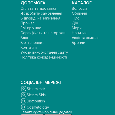
ДОПОМОГА
КАТАЛОГ
Оплата та доставка
Волосся
Як зробити замовлення
Обличчя
Відповіді на запитання
Тіло
Про нас
Дім
ЗМІ про нас
Мерч
Сертифікати та нагороди
Новинки
Блог
Акції та знижки
Бюті словник
Бренди
Контакти
Умови використання сайту
Політика конфіденційності
СОЦІАЛЬНІ МЕРЕЖІ
Sisters Hair
Sisters Skin
Distribution
Cosmetology
Завантажуйте мобільний додаток