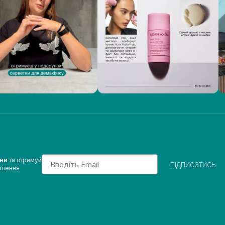
Email
ини
та отримуй
підписатись
влення