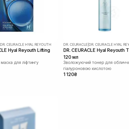
DR. CEURACLE HYAL REYOUTH
DR. CEURACLE
|
DR. CEURACLE HYAL R
E Hyal Reyouth Lifting
DR. CEURACLE Hyal Reyouth T
120 мл
маска для ліфтингу
Зволожуючий тонер для обличчя
гіалуроновою кислотою
1 120₴