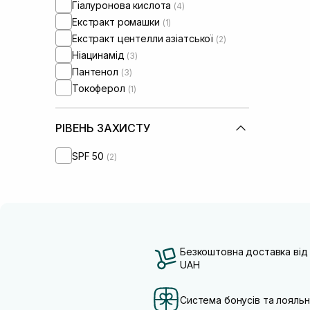
Гіалуронова кислота
(4)
Екстракт ромашки
(1)
Екстракт центелли азіатської
(2)
Ніацинамід
(3)
Пантенол
(3)
Токоферол
(1)
РІВЕНЬ ЗАХИСТУ
SPF 50
(2)
Безкоштовна доставка від
UAH
Система бонусів та лояльн