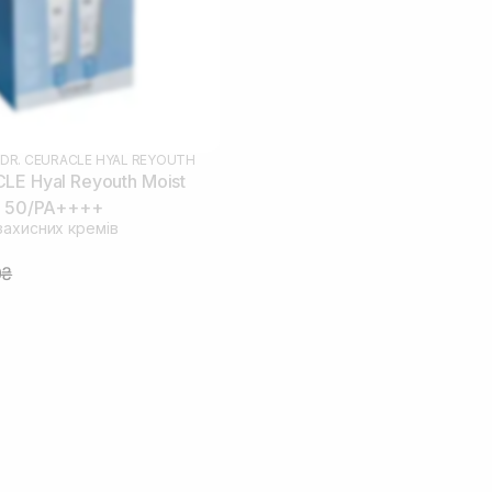
DR. CEURACLE HYAL REYOUTH
LE Hyal Reyouth Moist
F 50/PA++++
захисних кремів
0₴