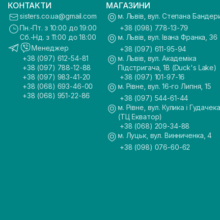
КОНТАКТИ
МАГАЗИНИ
sisters.co.ua@gmail.com
м. Львів, вул. Степана Бандер
Пн.-Пт. з 10:00 до 19:00
+38 (098) 778-13-79
Сб.-Нд. з 11:00 до 18:00
м. Львів, вул. Івана Франка, 36
Менеджер
+38 (097) 611-95-94
+38 (097) 612-54-81
м. Львів, вул. Академіка
+38 (097) 788-12-88
Підстригача, 1В (Duck's Lake)
+38 (097) 983-41-20
+38 (097) 101-97-16
+38 (068) 693-46-00
м. Рівне, вул. 16-го Липня, 15
+38 (068) 951-22-86
+38 (097) 544-61-44
м. Рівне, вул. Кулика і Гудачека
(ТЦ Екватор)
+38 (068) 209-34-88
м. Луцьк, вул. Винниченка, 4
+38 (098) 076-60-62