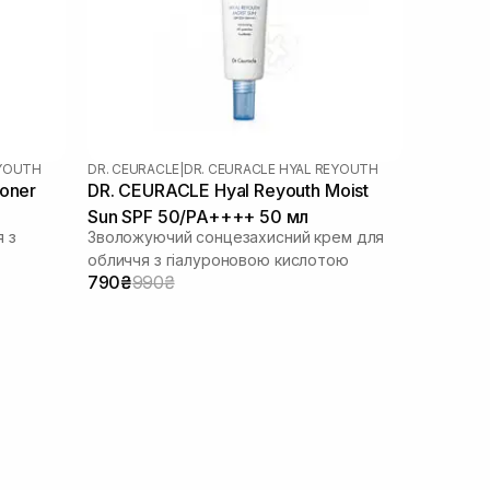
EYOUTH
DR. CEURACLE
|
DR. CEURACLE HYAL REYOUTH
oner
DR. CEURACLE Hyal Reyouth Moist
Sun SPF 50/PA++++ 50 мл
 з
Зволожуючий сонцезахисний крем для
обличчя з гіалуроновою кислотою
790₴
990₴