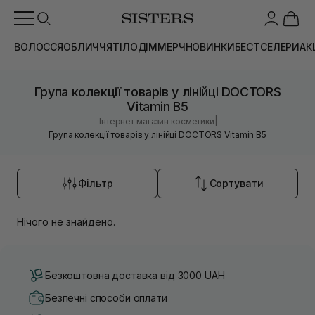
ВОЛОССЯ
ОБЛИЧЧЯ
ТІЛО
ДІМ
МЕРЧ
НОВИНКИ
БЕСТСЕЛЕРИ
АК
Група колекції товарів у лінійці DOCTORS
Vitamin B5
|
Інтернет магазин косметики
Група колекції товарів у лінійці DOCTORS Vitamin B5
Фільтр
Сортувати
Нічого не знайдено.
Безкоштовна доставка від 3000 UAH
Безпечні способи оплати