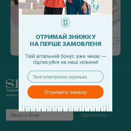
ОТРИМАЙ ЗНИЖКУ
НА ПЕРШЕ ЗАМОВЛЕНЯ
Твій вітальний бонус вже чекає —
підписуйся
на
наші новини!
email
Підпишись на наші новини
та отримуй
Отримати знижку
знижку 5% на перше замовлення
Email
підписатись