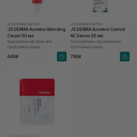
JS DERMA
|
ACNETRIX
JS DERMA
|
ACNETRIX
JS DERMA Acnetrix Blending
JS DERMA Acnetrix Control
Cream 50 мл
AC Serum 30 мл
Відновлюючий крем для
Заспокійлива сироватка для
проблемної шкіри
проблемної шкіри
649₴
789₴
JS DERMA
|
ACNETRIX