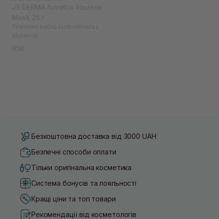
JS DERMA Acnetrix Azulene
Mask 25 г
Тканинна маска заспокійлива з
азуленом
95₴
Безкоштовна доставка від 3000 UAH
Безпечні способи оплати
Тільки оригінальна косметика
Система бонусів та лояльності
Кращі ціни та топ товари
Рекомендації від косметологів