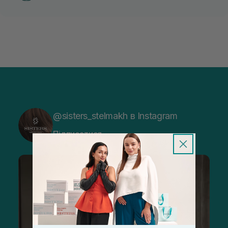
@sisters_stelmakh в Instagram
Підписатися