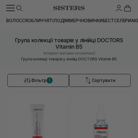
ВОЛОССЯ
ОБЛИЧЧЯ
ТІЛО
ДІМ
МЕРЧ
НОВИНКИ
БЕСТСЕЛЕРИ
АК
Група колекції товарів у лінійці DOCTORS
Vitamin B5
|
Інтернет магазин косметики
Група колекції товарів у лінійці DOCTORS Vitamin B5
Фільтр
Сортувати
1