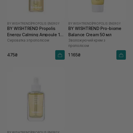
BY WISHTREND
|
PROPOLIS ENERGY
BY WISHTREND
|
PROPOLIS ENERGY
BY WISHTREND Propolis
BY WISHTREND Pro-biome
Energy Calming Ampoule 10
Balance Cream 50 мл
Сироватка з прополісом
Зволожуючий крем з
мл
прополісом
475₴
1 165₴
BY WISHTREND
|
PROPOLIS ENERGY