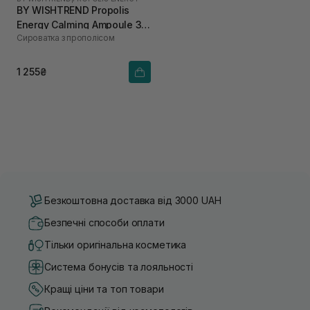
BY WISHTREND Propolis
Energy Calming Ampoule 30
Сироватка з прополісом
мл
1 255₴
Безкоштовна доставка від 3000 UAH
Безпечні способи оплати
Тільки оригінальна косметика
Система бонусів та лояльності
Кращі ціни та топ товари