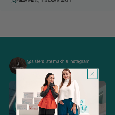
Рекомендації від косметологів
@sisters_stelmakh в Instagram
Підписатися