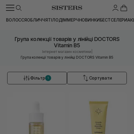
ВОЛОССЯ
ОБЛИЧЧЯ
ТІЛО
ДІМ
МЕРЧ
НОВИНКИ
БЕСТСЕЛЕРИ
АК
Група колекції товарів у лінійці DOCTORS
Vitamin B5
|
Інтернет магазин косметики
Група колекції товарів у лінійці DOCTORS Vitamin B5
Фільтр
Сортувати
1