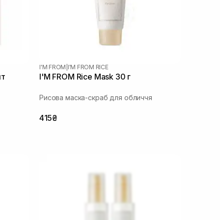
I'M FROM
|
I'M FROM RICE
шт
I'M FROM Rice Mask 30 г
Рисова маска-скраб для обличчя
415₴