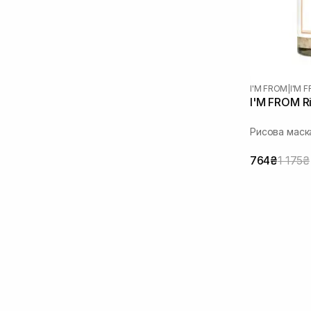
I'M FROM
|
I'M 
I'M FROM Ri
Рисова маск
764₴
1 175₴