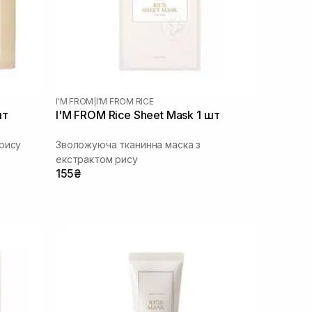
I'M FROM
|
I'M FROM RICE
шт
I'M FROM Rice Sheet Mask 1 шт
рису
Зволожуюча тканинна маска з
екстрактом рису
155₴