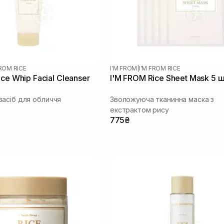
FROM RICE
I'M FROM
|
I'M FROM RICE
ce Whip Facial Cleanser
I'M FROM Rice Sheet Mask 5 
асіб для обличчя
Зволожуюча тканинна маска з
екстрактом рису
775₴