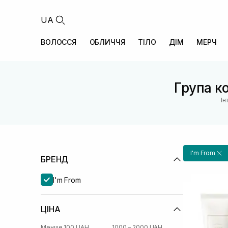
UA
ВОЛОССЯ
ОБЛИЧЧЯ
ТІЛО
ДІМ
МЕРЧ
Група ко
Ін
I'm From
БРЕНД
I'm From
ЦІНА
Менше 100 UAH
1000 – 2000 UAH