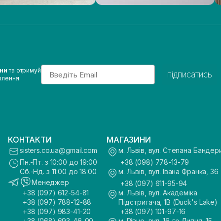
Email
ини
та отримуй
підписатись
влення
КОНТАКТИ
МАГАЗИНИ
sisters.co.ua@gmail.com
м. Львів, вул. Степана Бандер
Пн.-Пт. з 10:00 до 19:00
+38 (098) 778-13-79
Сб.-Нд. з 11:00 до 18:00
м. Львів, вул. Івана Франка, 36
Менеджер
+38 (097) 611-95-94
+38 (097) 612-54-81
м. Львів, вул. Академіка
+38 (097) 788-12-88
Підстригача, 1В (Duck's Lake)
+38 (097) 983-41-20
+38 (097) 101-97-16
+38 (068) 693-46-00
м. Рівне, вул. 16-го Липня, 15