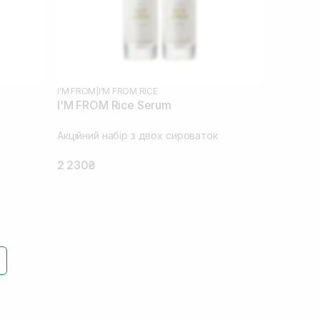
I'M FROM
|
I'M FROM RICE
I'M FROM Rice Serum
Акційний набір з двох сироваток
2 230₴