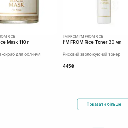
FROM RICE
I'M FROM
|
I'M FROM RICE
ce Mask 110 г
I'M FROM Rice Toner 30 мл
а-скраб для обличчя
Рисовий зволожуючий тонер
445₴
Показати більше