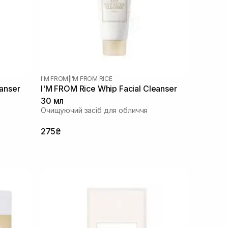
I'M FROM
|
I'M FROM RICE
eanser
I'M FROM Rice Whip Facial Cleanser
30 мл
Очищуючий засіб для обличчя
275₴