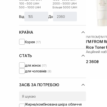
100 – 500 UAH
2000 – 5000 UAH
500 – 1000 UAH
Більше 5000 UAH
Від
До
КРАЇНА
I'M FROM
|
I'M 
I’M FROM Ri
Корея
(17)
Rice Toner
Акційний наб
СТАТЬ
2 360₴
для жінок
(17)
для чоловіків
(8)
ЗАСІБ ЗА ПОТРЕБОЮ
Жирна/комбінована шкіра обличчя