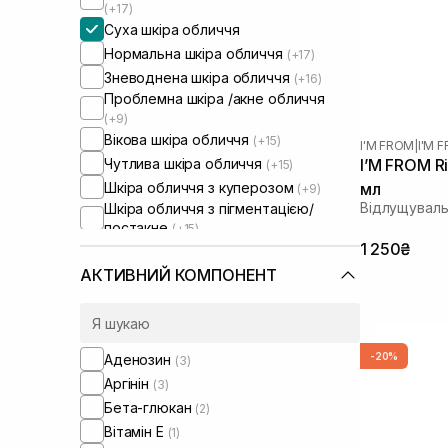
(+17)
Суха шкіра обличчя
Нормальна шкіра обличчя
(+17)
Зневоднена шкіра обличчя
(+16)
Проблемна шкіра /акне обличчя
(+9)
Вікова шкіра обличчя
(+15)
I'M FROM
|
I'M 
Чутлива шкіра обличчя
I’M FROM R
(+15)
Шкіра обличчя з куперозом
мл
(+9)
Відлущуваль
Шкіра обличчя з пігментацією/
постакне
(+15)
Шкіра обличчя з розширеними
1 250₴
порами
(+6)
АКТИВНИЙ КОМПОНЕНТ
Шкіра обличчя з порушеним
барʼєром
(+10)
Шкіра обличчя з порушеним
мікробіомом
(+10)
-20%
Аденозин
Зволожуючі сироватки для
(3)
обличчя
(+1)
Аргінін
(3)
Бета-глюкан
(2)
Вітамін Е
(1)