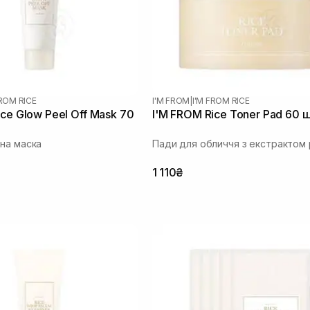
FROM RICE
I'M FROM
|
I'M FROM RICE
ice Glow Peel Off Mask 70
I'M FROM Rice Toner Pad 60 
на маска
Пади для обличчя з екстрактом 
1 110₴