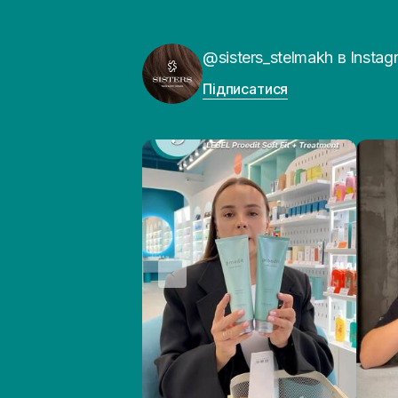
@sisters_stelmakh в Instag
Підписатися