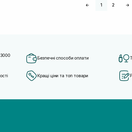
←
1
2
→
 3000
Безпечні способи оплати
ості
Кращі ціни та топ товари