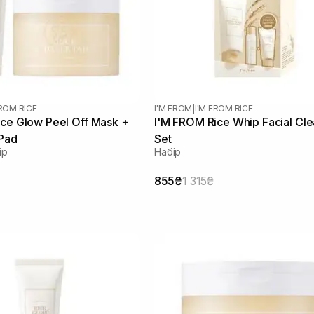
FROM RICE
I'M FROM
|
I'M FROM RICE
ce Glow Peel Off Mask +
I'M FROM Rice Whip Facial Cl
 Pad
Set
ір
Набір
855₴
1 315₴