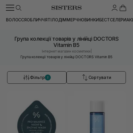
ВОЛОССЯ
ОБЛИЧЧЯ
ТІЛО
ДІМ
МЕРЧ
НОВИНКИ
БЕСТСЕЛЕРИ
АК
Група колекції товарів у лінійці DOCTORS
Vitamin B5
|
Інтернет магазин косметики
Група колекції товарів у лінійці DOCTORS Vitamin B5
Фільтр
Сортувати
2