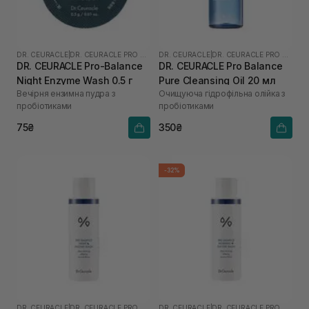
DR. CEURACLE
|
DR. CEURACLE PRO BALANCE
DR. CEURACLE
|
DR. CEURACLE PRO BALANCE
DR. CEURACLE Pro-Balance
DR. CEURACLE Pro Balance
Night Enzyme Wash 0.5 г
Pure Cleansing Oil 20 мл
Вечірня ензимна пудра з
Очищуюча гідрофільна олійка з
пробіотиками
пробіотиками
75₴
350₴
-32%
DR. CEURACLE
|
DR. CEURACLE PRO BALANCE
DR. CEURACLE
|
DR. CEURACLE PRO BALANCE