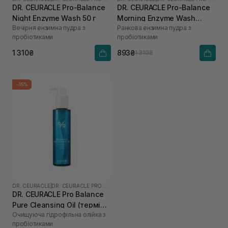
DR. CEURACLE Pro-Balance
DR. CEURACLE Pro-Balance
Night Enzyme Wash 50 г
Morning Enzyme Wash
Вечірня ензимна пудра з
Ранкова ензимна пудра з
(термін до 01.27р.) 50 г
пробіотиками
пробіотиками
1 310₴
893₴
1 310₴
-35%
DR. CEURACLE
|
DR. CEURACLE PRO BALANCE
DR. CEURACLE Pro Balance
Pure Cleansing Oil (термін
Очищуюча гідрофільна олійка з
до 01.27р.) 155 мл
пробіотиками