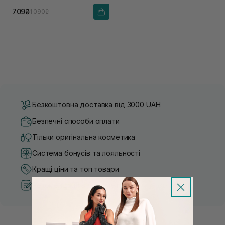
709₴
1 090₴
Безкоштовна доставка від 3000 UAH
Безпечні способи оплати
Тільки оригінальна косметика
Система бонусів та лояльності
Кращі ціни та топ товари
Рекомендації від косметологів